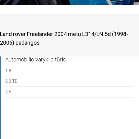
Land rover Freelander 2004 metų L314/LN 5d (1998-
2006) padangos
Automobilio varyklio tūris
1.8
2.0 TD
2.5