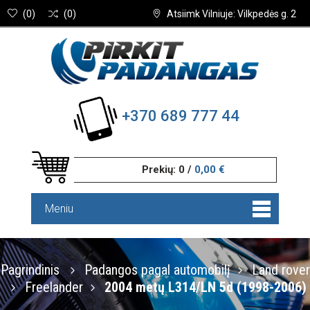
(
0
)
(
0
)
Atsiimk Vilniuje: Vilkpedės g. 2
+370 689 777 44
Prekių:
0
/
0,00 €
Meniu
Pagrindinis
Padangos pagal automobilį
Land rover
Freelander
2004 metų L314/LN 5d (1998-2006)