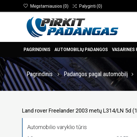
Mėgstamiausios
(
0
)
Palyginti
(
0
)
PAGRINDINIS
AUTOMOBILIŲ PADANGOS
VASARINĖS
Pagrindinis
Padangos pagal automobilį
Land rover Freelander 2003 metų L314/LN 5d 
Automobilio varyklio tūris