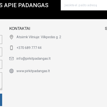
S APIE PADANGAS
KONTAKTAI
Atsiimk Vilniuje: Vilkpedės g. 2
+370 689 777 44
info@pirkitpadangas.lt
www.pirkitpadangas.lt