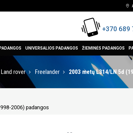
+370 689 
 PADANGOS
UNIVERSALIOS PADANGOS
ŽIEMINĖS PADANGOS
P
Land rover
Freelander
2003 metų L314/LN 5d (1
(1998-2006) padangos