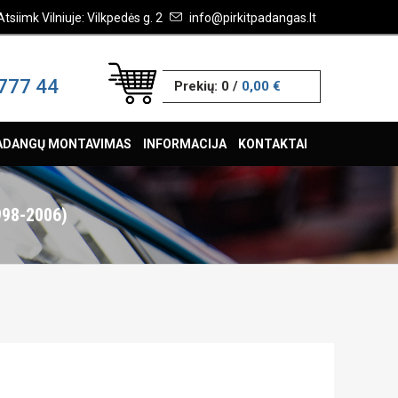
Atsiimk Vilniuje: Vilkpedės g. 2
info@pirkitpadangas.lt
777 44
Prekių:
0
/
0,00 €
ADANGŲ MONTAVIMAS
INFORMACIJA
KONTAKTAI
998-2006)