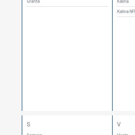
Granta
Kalina
Kalina N
S
V