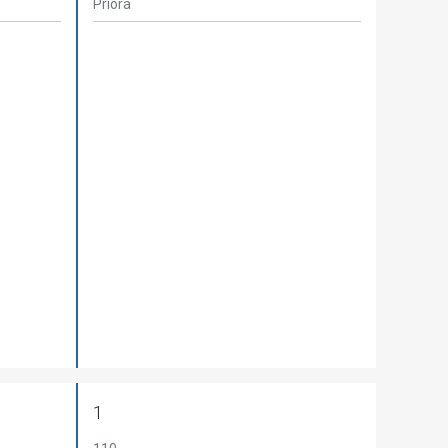
Priora
1