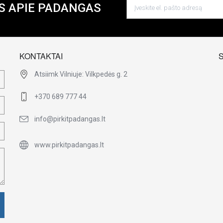
S APIE PADANGAS
KONTAKTAI
Atsiimk Vilniuje: Vilkpedės g. 2
+370 689 777 44
info@pirkitpadangas.lt
www.pirkitpadangas.lt