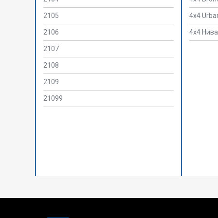
2105
4x4 Urba
2106
4х4 Нива
2107
2108
2109
21099