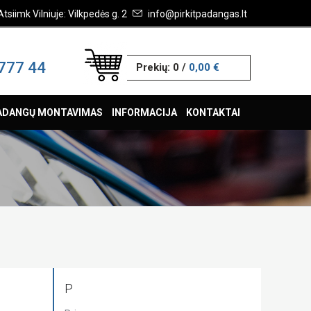
Atsiimk Vilniuje: Vilkpedės g. 2
info@pirkitpadangas.lt
777 44
Prekių:
0
/
0,00 €
ADANGŲ MONTAVIMAS
INFORMACIJA
KONTAKTAI
P