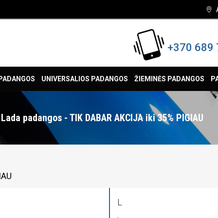
+370 689 
 PADANGOS
UNIVERSALIOS PADANGOS
ŽIEMINĖS PADANGOS
P
Lada padangos - TIK DABAR AKCIJA iki 35% PIGIAU
IAU
L