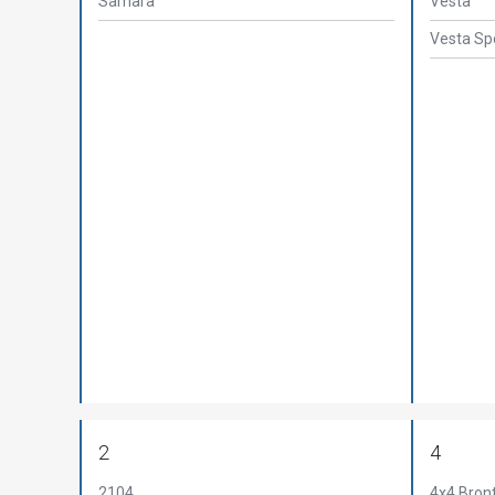
Samara
Vesta
Vesta Sp
2
4
2104
4x4 Bron