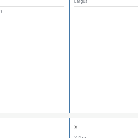
Largus
FR
X