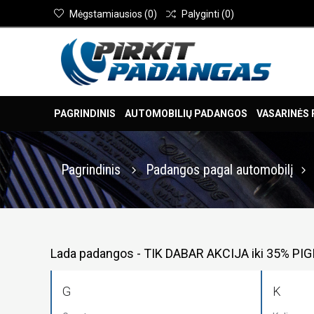
Mėgstamiausios
(
0
)
Palyginti
(
0
)
PAGRINDINIS
AUTOMOBILIŲ PADANGOS
VASARINĖS
Pagrindinis
Padangos pagal automobilį
Lada padangos - TIK DABAR AKCIJA iki 35% PIG
G
K