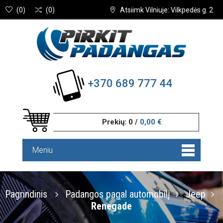
(
0
)
(
0
)
Atsiimk Vilniuje: Vilkpedės g. 2
+370 689 777 44
Prekių:
0
/
0,00 €
Meniu
Pagrindinis
Padangos pagal automobilį
Jeep
Renegade