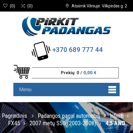
(
0
)
(
0
)
Atsiimk Vilniuje: Vilkpedės g. 2
+370 689 777 44
Prekių:
0
/
0,00 €
Meniu
Pagrindinis
Padangos pagal automobilį
Infiniti
FX45
2007 metų S50 (2003-2008)
4.5 AWD