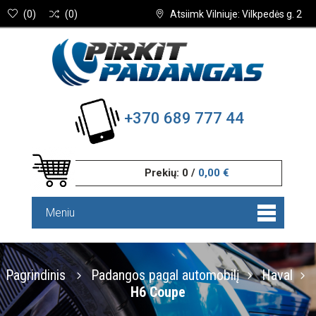
(
0
)
(
0
)
Atsiimk Vilniuje: Vilkpedės g. 2
+370 689 777 44
Prekių:
0
/
0,00 €
Meniu
Pagrindinis
Padangos pagal automobilį
Haval
H6 Coupe