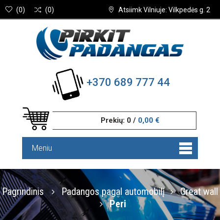
(
0
)
(
0
)
Atsiimk Vilniuje: Vilkpedės g. 2
+370 689 777 44
Prekių:
0
/
0,00 €
Meniu
Pagrindinis
Padangos pagal automobilį
Great wall
Peri