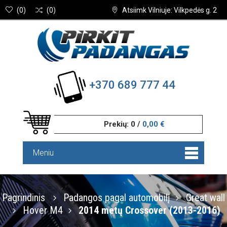
(
0
)
(
0
)
Atsiimk Vilniuje: Vilkpedės g. 2
+370 689 777 44
Prekių:
0
/
0,00 €
Meniu
Pagrindinis
Padangos pagal automobilį
Great wall
Hover M4
2014 metų Crossover (2013-2016)