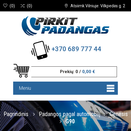
(
0
)
(
0
)
Atsiimk Vilniuje: Vilkpedės g. 2
+370 689 777 44
Prekių:
0
/
0,00 €
Meniu
Pagrindinis
Padangos pagal automobilį
Genesis
G90