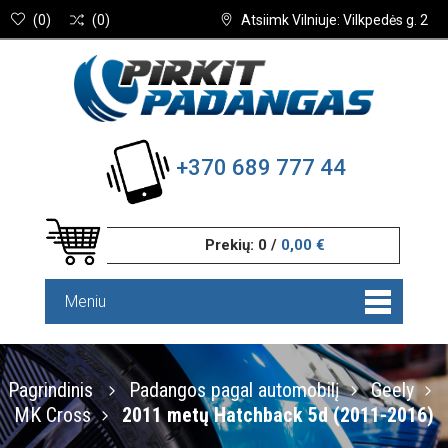
(
0
)
(
0
)
Atsiimk Vilniuje: Vilkpedės g. 2
+370 689 777 44
Prekių:
0
/
0,00 €
Meniu
Pagrindinis
Padangos pagal automobilį
Geely
MK Cross
2011 metų Hatchback 5d (2011-2016)