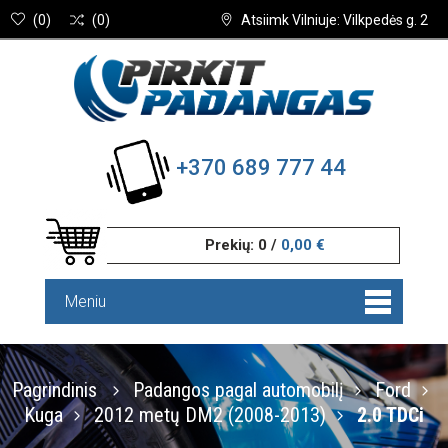
(
0
)
(
0
)
Atsiimk Vilniuje: Vilkpedės g. 2
+370 689 777 44
Prekių:
0
/
0,00 €
Meniu
Pagrindinis
Padangos pagal automobilį
Ford
Kuga
2012 metų DM2 (2008-2013)
2.0 TDCi