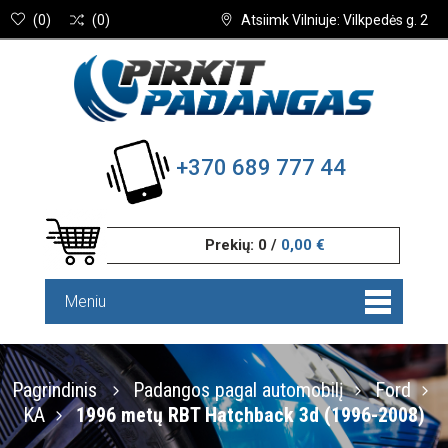
(
0
)
(
0
)
Atsiimk Vilniuje: Vilkpedės g. 2
+370 689 777 44
Prekių:
0
/
0,00 €
Meniu
Pagrindinis
Padangos pagal automobilį
Ford
KA
1996 metų RBT Hatchback 3d (1996-2008)