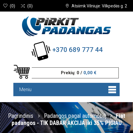
(
0
)
(
0
)
Atsiimk Vilniuje: Vilkpedės g. 2
+370 689 777 44
Prekių:
0
/
0,00 €
Meniu
Pagrindinis
Padangos pagal automobilį
Fiat
padangos - TIK DABAR AKCIJA iki 35% PIGIAU