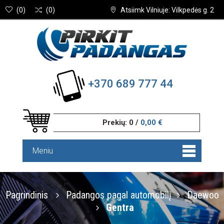
(
0
)
(
0
)
Atsiimk Vilniuje: Vilkpedės g. 2
+370 689 777 44
Prekių:
0
/
0,00 €
Meniu
Pagrindinis
Padangos pagal automobilį
Daewoo
Gentra