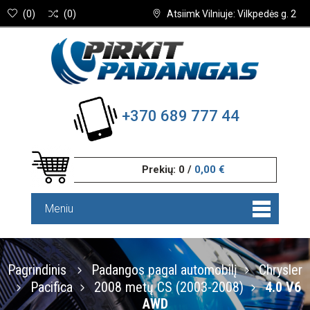
(
0
)
(
0
)
Atsiimk Vilniuje: Vilkpedės g. 2
+370 689 777 44
Prekių:
0
/
0,00 €
Meniu
Pagrindinis
Padangos pagal automobilį
Chrysler
Pacifica
2008 metų CS (2003-2008)
4.0 V6
AWD