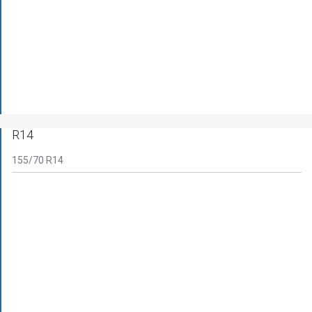
R14
155/70 R14