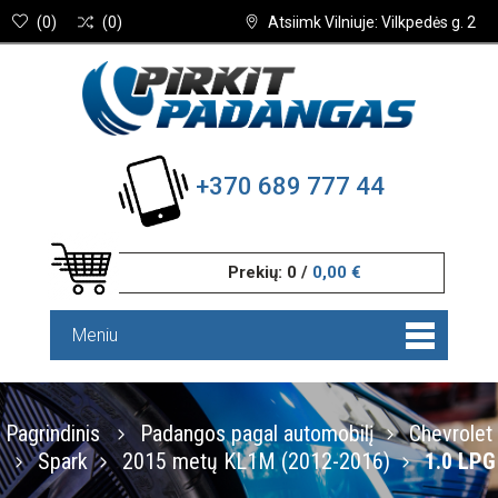
(
0
)
(
0
)
Atsiimk Vilniuje: Vilkpedės g. 2
+370 689 777 44
Prekių:
0
/
0,00 €
Meniu
Pagrindinis
Padangos pagal automobilį
Chevrolet
Spark
2015 metų KL1M (2012-2016)
1.0 LPG