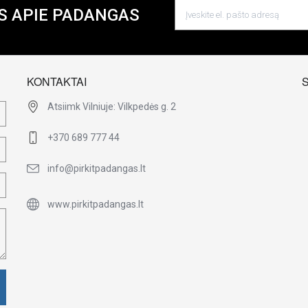
S APIE PADANGAS
KONTAKTAI
Atsiimk Vilniuje: Vilkpedės g. 2
+370 689 777 44
info@pirkitpadangas.lt
www.pirkitpadangas.lt