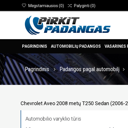
Mėgstamiausios
(
0
)
Palyginti
(
0
)
PAGRINDINIS
AUTOMOBILIŲ PADANGOS
VASARINĖS
Pagrindinis
Padangos pagal automobilį
Chevrolet Aveo 2008 metų T250 Sedan (2006-
Automobilio varyklio tūris