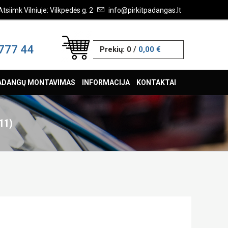
Atsiimk Vilniuje: Vilkpedės g. 2
info@pirkitpadangas.lt
777 44
Prekių:
0
/
0,00 €
ADANGŲ MONTAVIMAS
INFORMACIJA
KONTAKTAI
11)