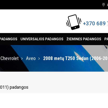
+370 689 
 PADANGOS
UNIVERSALIOS PADANGOS
ŽIEMINĖS PADANGOS
P
Chevrolet
Aveo
2008 metų T250 Sedan (2006-20
2011) padangos