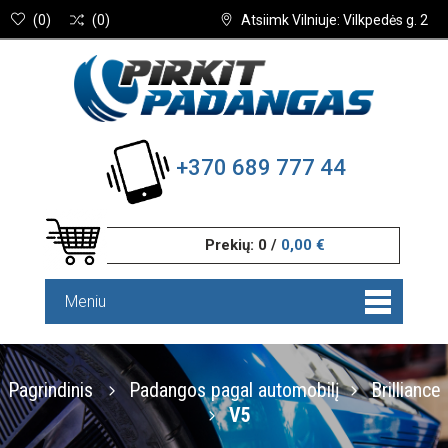
(
0
)
(
0
)
Atsiimk Vilniuje: Vilkpedės g. 2
+370 689 777 44
Prekių:
0
/
0,00 €
Meniu
Pagrindinis
Padangos pagal automobilį
Brilliance
V5