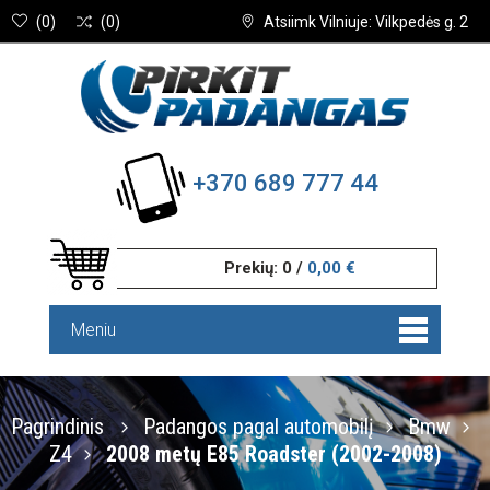
(
0
)
(
0
)
Atsiimk Vilniuje: Vilkpedės g. 2
+370 689 777 44
Prekių:
0
/
0,00 €
Meniu
Pagrindinis
Padangos pagal automobilį
Bmw
Z4
2008 metų E85 Roadster (2002-2008)