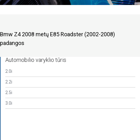
Bmw Z4 2008 metų E85 Roadster (2002-2008)
padangos
Automobilio varyklio tūris
2.0i
2.2i
2.5i
3.0i