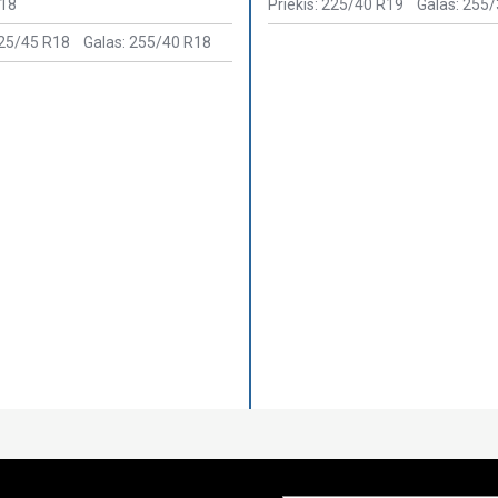
R18
Priekis: 225/40 R19
Galas: 255
225/45 R18
Galas: 255/40 R18