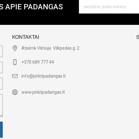
S APIE PADANGAS
KONTAKTAI
Atsiimk Vilniuje: Vilkpedės g. 2
+370 689 777 44
info@pirkitpadangas.lt
www.pirkitpadangas.lt