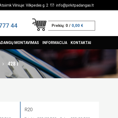
Atsiimk Vilniuje: Vilkpedės g. 2
info@pirkitpadangas.lt
777 44
Prekių:
0
/
0,00 €
ADANGŲ MONTAVIMAS
INFORMACIJA
KONTAKTAI
428 i
R20