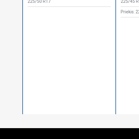
225/50 R17
225/45 
Priekis: 