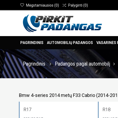
Mėgstamiausios
(
0
)
Palyginti
(
0
)
PAGRINDINIS
AUTOMOBILIŲ PADANGOS
VASARINĖS
Pagrindinis
Padangos pagal automobilį
Bmw 4-series 2014 metų F33 Cabrio (2014-201
R17
R18