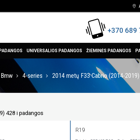
+370 689 
 PADANGOS
UNIVERSALIOS PADANGOS
ŽIEMINĖS PADANGOS
P
Bmw
4-series
2014 metų F33 Cabrio (2014-2019)
9) 428 i padangos
R19