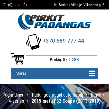
(
0
)
(
0
)
Atsiimk Vilniuje: Vilkpedės g. 2
+370 689 777 44
Prekių:
0
/
0,00 €
Meniu
Pagrindinis
Padangos pagal automobilį
Bmw
4-series
2015 metų F32 Coupe (2013-2019)