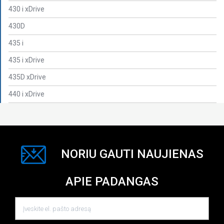
430 i xDrive
430D
435 i
435 i xDrive
435D xDrive
440 i xDrive
NORIU GAUTI NAUJIENAS
APIE PADANGAS