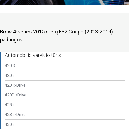
Bmw 4-series 2015 metų F32 Coupe (2013-2019)
padangos
Automobilio varyklio tūris
420 D
420 i
420 i xDrive
420D xDrive
428 i
428 i xDrive
430 i