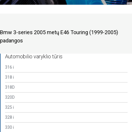
Bmw 3-series 2005 metų E46 Touring (1999-2005)
padangos
Automobilio varyklio tūris
316 i
318 i
318D
320D
325 i
328 i
330 i