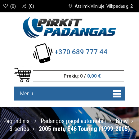
(
0
)
(
0
)
Atsiimk Vilniuje: Vilkpedės g. 2
+370 689 777 44
Prekių:
0
/
0,00 €
Meniu
Pagrindinis
Padangos pagal automobilį
Bmw
3-series
2005 metų E46 Touring (1999-2005)