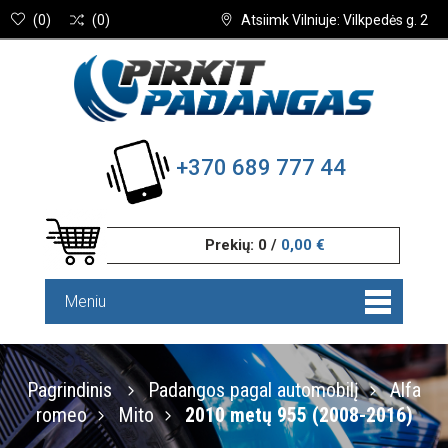
(
0
)
(
0
)
Atsiimk Vilniuje: Vilkpedės g. 2
+370 689 777 44
Prekių:
0
/
0,00 €
Meniu
Pagrindinis
Padangos pagal automobilį
Alfa
romeo
Mito
2010 metų 955 (2008-2016)