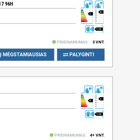
17 96H
B
C
71 DB
PRIEINAMUMAS:
3 VNT.
Į MĖGSTAMIAUSIAS
PALYGINTI
C
D
71 DB
PRIEINAMUMAS:
4+ VNT.