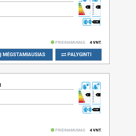
C
C
71 DB
PRIEINAMUMAS:
4 VNT.
Į MĖGSTAMIAUSIAS
PALYGINTI
H
C
C
70 DB
PRIEINAMUMAS:
4 VNT.