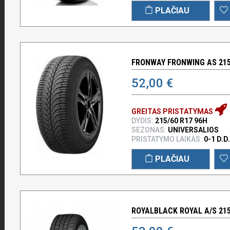
PLAČIAU
FRONWAY FRONWING AS 215
52,00 €
GREITAS PRISTATYMAS
DYDIS:
215/60 R17 96H
SEZONAS:
UNIVERSALIOS
PRISTATYMO LAIKAS:
0-1 D.D.
PLAČIAU
ROYALBLACK ROYAL A/S 215