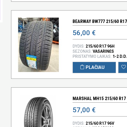
BEARWAY BW777 215/60 R17
56,00 €
DYDIS:
215/60 R17 96H
SEZONAS:
VASARINĖS
PRISTATYMO LAIKAS:
1-2 D.D.
PLAČIAU
MARSHAL MH15 215/60 R17
57,00 €
DYDIS:
215/60 R17 96V