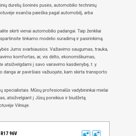
inių durelių šoninės pusės, automobilio techninių
uotuvėje esančia paieška pagal automobilį, arba
alite skirti vienai automobilio padangai. Taip ženkliai
paspartinsite tinkamo modelio suradimą ir pasirinkimą.
savybės Jums svarbiausios. Važiavimo saugumas, trauka,
ravimo komfortas, ar, vis dėlto, ekonomiškumas,
e atsižvelgdami į savo vairavimo kasdienybę, t. y.
lio danga ar paviršiais važiuojate, kam skirta transporto
 specialistais. Mūsų profesionalūs vadybininkai mielai
, atsižvelgiant į Jūsų poreikius ir biudžetą.
tuvėje Vilniuje.
R17 96V