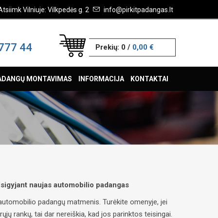
Atsiimk Vilniuje: Vilkpedės g. 2
info@pirkitpadangas.lt
777 44
Prekių:
0
/
0,00 €
ADANGŲ MONTAVIMAS
INFORMACIJA
KONTAKTAI
 įsigyjant naujas automobilio padangas
ų automobilio padangų matmenis. Turėkite omenyje, jei
ų rankų, tai dar nereiškia, kad jos parinktos teisingai.