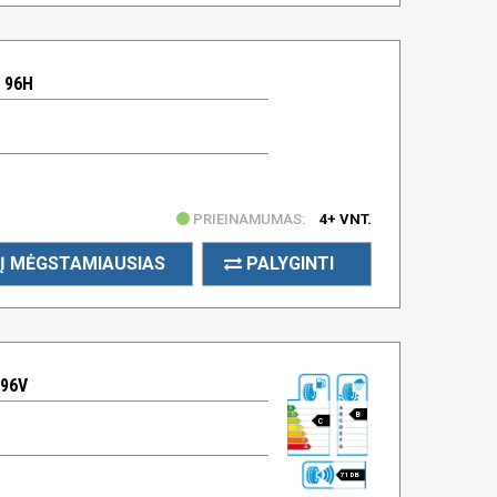
 96H
PRIEINAMUMAS:
4+ VNT.
Į MĖGSTAMIAUSIAS
PALYGINTI
 96V
B
C
71 DB