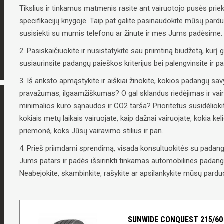
Tikslius ir tinkamus matmenis rasite ant vairuotojo pusės priek
specifikacijų knygoje. Taip pat galite pasinaudokite mūsų pard
susisiekti su mumis telefonu ar žinute ir mes Jums padėsime.
2. Pasiskaičiuokite ir nusistatykite sau priimtiną biudžetą, kurį g
susiaurinsite padangų paieškos kriterijus bei palengvinsite ir 
3. Iš anksto apmąstykite ir aiškiai žinokite, kokios padangų 
pravažumas, ilgaamžiškumas? O gal sklandus riedėjimas ir vai
minimalios kuro sąnaudos ir CO2 tarša? Prioritetus susidėliokit
kokiais metų laikais vairuojate, kaip dažnai vairuojate, kokia ke
priemonė, koks Jūsų vairavimo stilius ir pan.
4. Prieš priimdami sprendimą, visada konsultuokitės su padangų
Jums patars ir padės išsirinkti tinkamas automobilines padangas
Neabejokite, skambinkite, rašykite ar apsilankykite mūsų parduo
SUNWIDE CONQUEST 215/60 