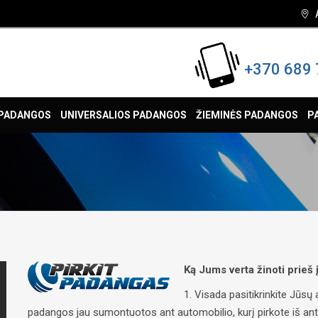
+370 689 
 PADANGOS
UNIVERSALIOS PADANGOS
ŽIEMINĖS PADANGOS
P
Ką Jums verta žinoti prieš
1. Visada pasitikrinkite Jūs
padangos jau sumontuotos ant automobilio, kurį pirkote iš antrųj