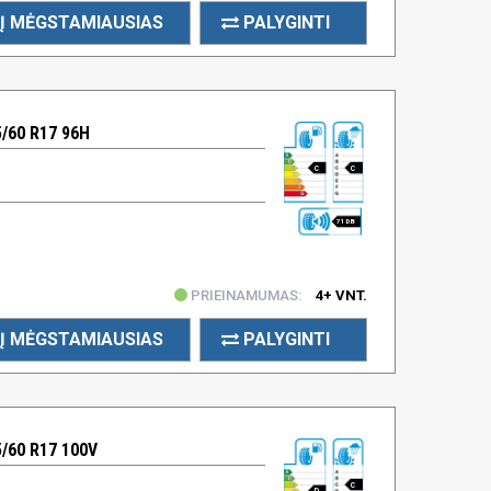
Į MĖGSTAMIAUSIAS
PALYGINTI
/60 R17 96H
C
C
71 DB
PRIEINAMUMAS:
4+ VNT.
Į MĖGSTAMIAUSIAS
PALYGINTI
/60 R17 100V
C
D