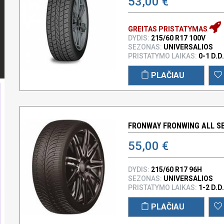
53,00 €
GREITAS PRISTATYMAS
DYDIS:
215/60 R17 100V
SEZONAS:
UNIVERSALIOS
PRISTATYMO LAIKAS:
0-1 D.D.
PLAČIAU
FRONWAY FRONWING ALL SE
55,00 €
DYDIS:
215/60 R17 96H
SEZONAS:
UNIVERSALIOS
PRISTATYMO LAIKAS:
1-2 D.D.
PLAČIAU