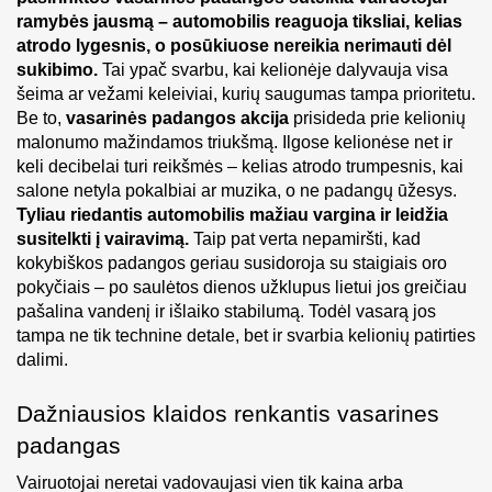
ramybės jausmą – automobilis reaguoja tiksliai, kelias 
atrodo lygesnis, o posūkiuose nereikia nerimauti dėl 
sukibimo.
 Tai ypač svarbu, kai kelionėje dalyvauja visa 
šeima ar vežami keleiviai, kurių saugumas tampa prioritetu.
Be to,
 vasarinės padangos akcija
 prisideda prie kelionių 
malonumo mažindamos triukšmą. Ilgose kelionėse net ir 
keli decibelai turi reikšmės – kelias atrodo trumpesnis, kai 
salone netyla pokalbiai ar muzika, o ne padangų ūžesys. 
Tyliau riedantis automobilis mažiau vargina ir leidžia 
susitelkti į vairavimą. 
Taip pat verta nepamiršti, kad 
kokybiškos padangos geriau susidoroja su staigiais oro 
pokyčiais – po saulėtos dienos užklupus lietui jos greičiau 
pašalina vandenį ir išlaiko stabilumą. Todėl vasarą jos 
tampa ne tik technine detale, bet ir svarbia kelionių patirties 
dalimi.
Dažniausios klaidos renkantis vasarines 
padangas
Vairuotojai neretai vadovaujasi vien tik kaina arba 