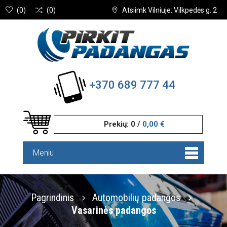
(
0
)
(
0
)
Atsiimk Vilniuje: Vilkpedės g. 2
+370 689 777 44
Prekių:
0
/
0,00 €
Meniu
Pagrindinis
Automobilių padangos
Vasarinės padangos