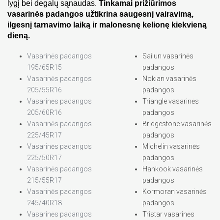
lygį bei degalų sąnaudas. 
Tinkamai prižiūrimos 
vasarinės padangos užtikrina saugesnį vairavimą, 
ilgesnį tarnavimo laiką ir malonesnę kelionę kiekvieną 
dieną.
Vasarinės padangos
Sailun vasarinės
195/65R15
padangos
Vasarinės padangos
Nokian vasarinės
205/55R16
padangos
Vasarinės padangos
Triangle vasarinės
205/60R16
padangos
Vasarinės padangos
Bridgestone vasarinės
225/45R17
padangos
Vasarinės padangos
Michelin vasarinės
225/50R17
padangos
Vasarinės padangos
Hankook vasarinės
215/55R17
padangos
Vasarinės padangos
Kormoran vasarinės
245/40R18
padangos
Vasarinės padangos
Tristar vasarinės