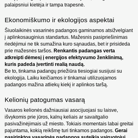
palaipsniui kietėja ir tampa trapesnė.
Ekonomiškumo ir ekologijos aspektai
Šiuolaikinės vasarinės padangos gaminamos atsižvelgiant 
į aplinkosauginius standartus. Mažesnis pasipriešinimas 
riedėjimui ne tik sumažina kuro sąnaudas, bet ir prisideda 
prie mažesnės taršos. 
Renkantis padangas verta 
atkreipti dėmesį į energijos efektyvumo ženklinimą, 
kuris padeda įvertinti realią naudą.
Be to, tinkama padangų priežiūra tiesiogiai susijusi su 
ekologija. Laiku keičiamos ir tinkamai utilizuojamos 
padangos mažina atliekų kiekį ir aplinkos taršą.
Kelionių patogumas vasarą
Vasaros kelionės dažniausiai asocijuojasi su laisve, 
išvykomis prie jūros, kalnų keliais ar savaitgalio 
pasivažinėjimais už miesto. Tokiais momentais labai greitai 
pajuntama, kokią reikšmę turi tinkamos padangos. 
Gerai 
pasirinktos vasarinės padangos suteikia vairuotojui 