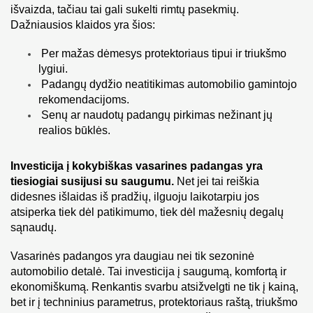
išvaizda, tačiau tai gali sukelti rimtų pasekmių. 
Dažniausios klaidos yra šios:
 Per mažas dėmesys protektoriaus tipui ir triukšmo 
lygiui.
 Padangų dydžio neatitikimas automobilio gamintojo 
rekomendacijoms.
 Senų ar naudotų padangų pirkimas nežinant jų 
realios būklės.
Investicija į kokybiškas vasarines padangas yra 
tiesiogiai susijusi su saugumu.
 Net jei tai reiškia 
didesnes išlaidas iš pradžių, ilguoju laikotarpiu jos 
atsiperka tiek dėl patikimumo, tiek dėl mažesnių degalų 
sąnaudų.
Vasarinės padangos yra daugiau nei tik sezoninė 
automobilio detalė. Tai investicija į saugumą, komfortą ir 
ekonomiškumą. Renkantis svarbu atsižvelgti ne tik į kainą, 
bet ir į techninius parametrus, protektoriaus raštą, triukšmo 