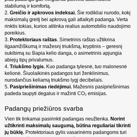
stabilumą ir komfortą.
2. 
Greičio ir apkrovos indeksai.
 Šie rodikliai nurodo, kokį 
maksimalų greitį bei apkrovą gali atlaikyti padanga. Verta 
rinktis tokias, kurios atitinka realius automobilio naudojimo 
poreikius.
3. 
Protektoriaus raštas
. Simetrinis raštas užtikrina 
ilgaamžiškumą ir mažesnį triukšmą, kryptinis – geresnį 
sukibimą su šlapia kelio danga, o asimetrinis apjungia 
abiejų tipų privalumus.
4. 
Triukšmo lygis.
 Kuo padanga tylesnė, tuo malonesnė 
kelionė. Šiuolaikinės padangos turi ženklinimus, 
nurodančius keliamą triukšmo lygį decibelais.
5. 
Pasipriešinimas riedėjimui.
 Mažesnis pasipriešinimas 
padeda taupyti degalus ir mažinti CO₂ emisijas.
Padangų priežiūros svarba
Vien tik tinkamai pasirinkti padangas neužtenka. 
Norint 
užtikrinti maksimalų saugumą, būtina reguliariai tikrinti 
jų būklę.
 Protektoriaus gylis vasarinėms padangoms turi 