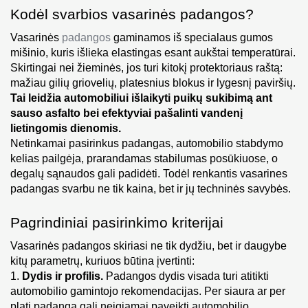
Kodėl svarbios vasarinės padangos?
Vasarinės 
padangos
 gaminamos iš specialaus gumos 
mišinio, kuris išlieka elastingas esant aukštai temperatūrai. 
Skirtingai nei žieminės, jos turi kitokį protektoriaus raštą: 
mažiau gilių griovelių, platesnius blokus ir lygesnį paviršių. 
Tai leidžia automobiliui išlaikyti puikų sukibimą ant 
sauso asfalto bei efektyviai pašalinti vandenį 
lietingomis dienomis.
Netinkamai pasirinkus padangas, automobilio stabdymo 
kelias pailgėja, prarandamas stabilumas posūkiuose, o 
degalų sąnaudos gali padidėti. Todėl renkantis vasarines 
padangas svarbu ne tik kaina, bet ir jų techninės savybės.
Pagrindiniai pasirinkimo kriterijai
Vasarinės padangos skiriasi ne tik dydžiu, bet ir daugybe 
kitų parametrų, kuriuos būtina įvertinti:
1. 
Dydis ir profilis.
 Padangos dydis visada turi atitikti 
automobilio gamintojo rekomendacijas. Per siaura ar per 
plati padanga gali neigiamai paveikti automobilio 