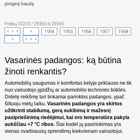
piniginę baudą.
Prekių 33210 / 29365 iš 29365
1954
1955
1956
1957
1958
Vasarinės padangos: ką būtina 
žinoti renkantis?
Automobilių saugumas ir komfortas kelyje priklauso ne tik 
nuo vairuotojo įgūdžių ar automobilio techninės būklės. 
Didelę reikšmę turi tinkamai parinktos padangos, ypač 
šiltuoju metų laiku. 
Vasarinės padangos yra skirtos 
užtikrinti stabilumą, gerą sukibimą ir mažesnį 
pasipriešinimą riedėjimui, kai oro temperatūra pakyla 
aukščiau +7 °C ribos.
 Štai kodėl jų pasirinkimas yra 
vienas svarbiausių sprendimų kiekvienam vairuotojui.