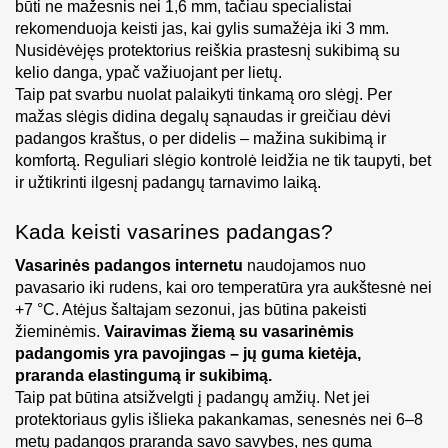
būti ne mažesnis nei 1,6 mm, tačiau specialistai 
rekomenduoja keisti jas, kai gylis sumažėja iki 3 mm. 
Nusidėvėjęs protektorius reiškia prastesnį sukibimą su 
kelio danga, ypač važiuojant per lietų.
Taip pat svarbu nuolat palaikyti tinkamą oro slėgį. Per 
mažas slėgis didina degalų sąnaudas ir greičiau dėvi 
padangos kraštus, o per didelis – mažina sukibimą ir 
komfortą. Reguliari slėgio kontrolė leidžia ne tik taupyti, bet 
ir užtikrinti ilgesnį padangų tarnavimo laiką.
Kada keisti vasarines padangas?
Vasarinės padangos internetu
 naudojamos nuo 
pavasario iki rudens, kai oro temperatūra yra aukštesnė nei 
+7 °C. Atėjus šaltajam sezonui, jas būtina pakeisti 
žieminėmis. 
Vairavimas žiemą su vasarinėmis 
padangomis yra pavojingas – jų guma kietėja, 
praranda elastingumą ir sukibimą.
Taip pat būtina atsižvelgti į padangų amžių. Net jei 
protektoriaus gylis išlieka pakankamas, senesnės nei 6–8 
metų padangos praranda savo savybes, nes guma 