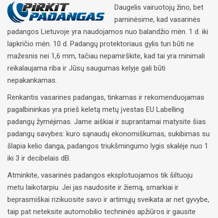
Daugelis vairuotojų žino, bet
paminėsime, kad vasarinės
padangos Lietuvoje yra naudojamos nuo balandžio mėn. 1 d. iki
lapkričio mėn. 10 d. Padangų protektoriaus gylis turi būti ne
mažesnis nei 1,6 mm, tačiau nepamirškite, kad tai yra minimali
reikalaujama riba ir Jūsų saugumas kelyje gali būti
nepakankamas.
Renkantis vasarines padangas, tinkamas ir rekomenduojamas
pagalbininkas yra prieš keletą metų įvestas EU Labelling
padangų žymėjimas. Jame aiškiai ir suprantamai matysite šias
padangų savybes: kuro sąnaudų ekonomiškumas, sukibimas su
šlapia kelio danga, padangos triukšmingumo lygis skalėje nuo 1
iki 3 ir decibelais dB.
Atminkite, vasarinės padangos eksplotuojamos tik šiltuoju
metu laikotarpiu. Jei jas naudosite ir žiemą, smarkiai ir
beprasmiškai rizikuosite savo ir artimųjų sveikata ar net gyvybe,
taip pat neteksite automobilio techninės apžiūros ir gausite