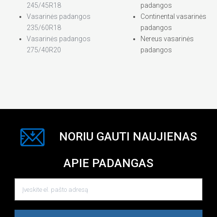
245/45R18
padangos
Vasarinės padangos
Continental vasarinės
235/60R18
padangos
Vasarinės padangos
Nereus vasarinės
275/40R20
padangos
NORIU GAUTI NAUJIENAS
APIE PADANGAS