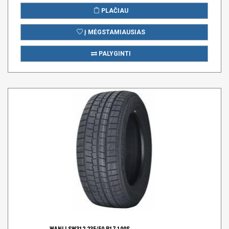
PLAČIAU
Į MĖGSTAMIAUSIAS
PALYGINTI
WANLI SW312 235/50 R17 100S