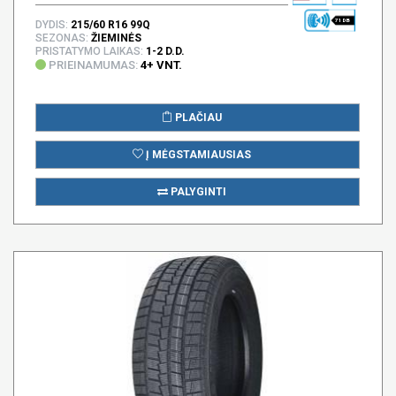
71 DB
DYDIS:
215/60 R16 99Q
SEZONAS:
ŽIEMINĖS
PRISTATYMO LAIKAS:
1-2 D.D.
PRIEINAMUMAS:
4+ VNT.
PLAČIAU
Į MĖGSTAMIAUSIAS
PALYGINTI