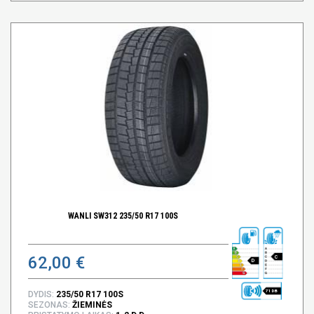
WANLI SW312 235/50 R17 100S
62,00 €
C
D
71 DB
DYDIS:
235/50 R17 100S
SEZONAS:
ŽIEMINĖS