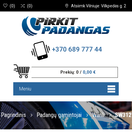
(
0
)
(
0
)
Atsiimk Vilniuje: Vilkpedės g. 2
+370 689 777 44
Prekių:
0
/
0,00 €
Meniu
Pagrindinis
Padangų gamintojai
Wanli
SW312