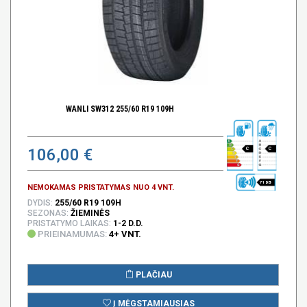
WANLI SW312 255/60 R19 109H
106,00 €
C
C
71 DB
NEMOKAMAS PRISTATYMAS NUO 4 VNT.
DYDIS:
255/60 R19 109H
SEZONAS:
ŽIEMINĖS
PRISTATYMO LAIKAS:
1-2 D.D.
PRIEINAMUMAS:
4+ VNT.
PLAČIAU
Į MĖGSTAMIAUSIAS