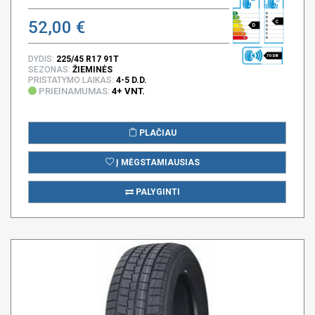
52,00 €
C
D
70 DB
DYDIS:
225/45 R17 91T
SEZONAS:
ŽIEMINĖS
PRISTATYMO LAIKAS:
4-5 D.D.
PRIEINAMUMAS:
4+ VNT.
PLAČIAU
Į MĖGSTAMIAUSIAS
PALYGINTI