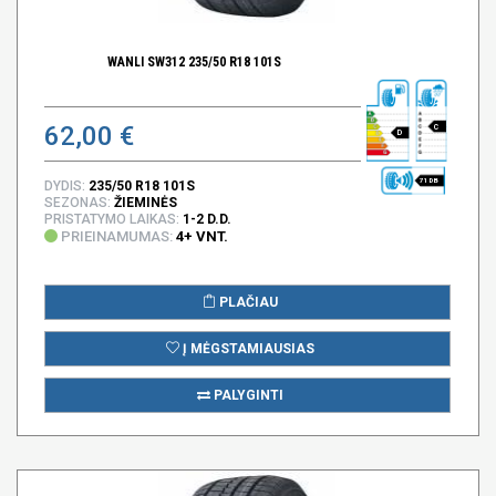
WANLI SW312 235/50 R18 101S
62,00 €
C
D
71 DB
DYDIS:
235/50 R18 101S
SEZONAS:
ŽIEMINĖS
PRISTATYMO LAIKAS:
1-2 D.D.
PRIEINAMUMAS:
4+ VNT.
PLAČIAU
Į MĖGSTAMIAUSIAS
PALYGINTI