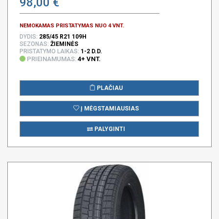
98,00 €
NEMOKAMAS PRISTATYMAS NUO 4 VNT.
DYDIS:
285/45 R21 109H
SEZONAS:
ŽIEMINĖS
PRISTATYMO LAIKAS:
1-2 D.D.
PRIEINAMUMAS:
4+ VNT.
PLAČIAU
Į MĖGSTAMIAUSIAS
PALYGINTI