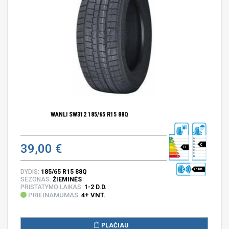
WANLI SW312 185/65 R15 88Q
39,00 €
C
D
70 DB
DYDIS:
185/65 R15 88Q
SEZONAS:
ŽIEMINĖS
PRISTATYMO LAIKAS:
1-2 D.D.
PRIEINAMUMAS:
4+ VNT.
PLAČIAU