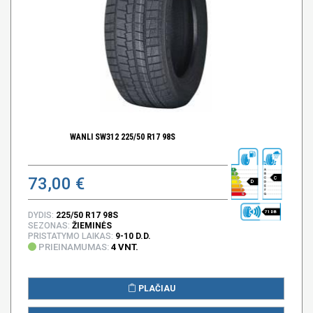
WANLI SW312 225/50 R17 98S
73,00 €
C
D
71 DB
DYDIS:
225/50 R17 98S
SEZONAS:
ŽIEMINĖS
PRISTATYMO LAIKAS:
9-10 D.D.
PRIEINAMUMAS:
4 VNT.
PLAČIAU