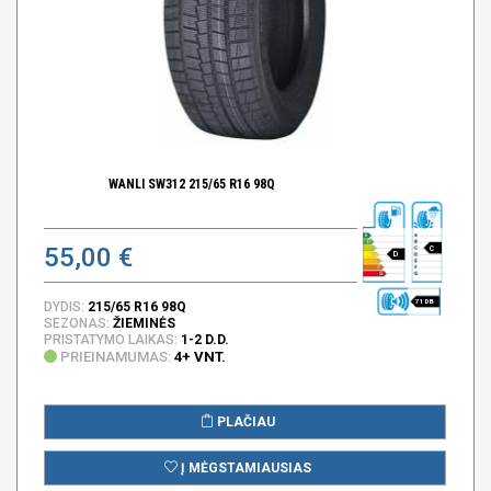
WANLI SW312 215/65 R16 98Q
55,00 €
C
D
71 DB
DYDIS:
215/65 R16 98Q
SEZONAS:
ŽIEMINĖS
PRISTATYMO LAIKAS:
1-2 D.D.
PRIEINAMUMAS:
4+ VNT.
PLAČIAU
Į MĖGSTAMIAUSIAS