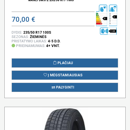
70,00 €
C
D
71 DB
DYDIS:
235/50 R17 100S
SEZONAS:
ŽIEMINĖS
PRISTATYMO LAIKAS:
4-5 D.D.
PRIEINAMUMAS:
4+ VNT.
PLAČIAU
Į MĖGSTAMIAUSIAS
PALYGINTI