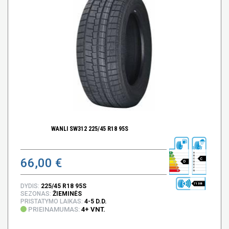
WANLI SW312 225/45 R18 95S
66,00 €
C
D
71 DB
DYDIS:
225/45 R18 95S
SEZONAS:
ŽIEMINĖS
PRISTATYMO LAIKAS:
4-5 D.D.
PRIEINAMUMAS:
4+ VNT.