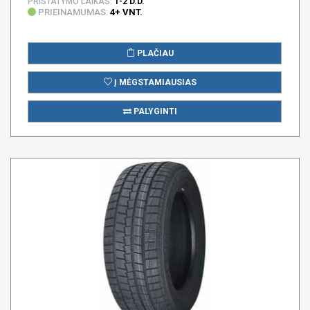
PRISTATYMO LAIKAS:
1-2 D.D.
PRIEINAMUMAS:
4+ VNT.
PLAČIAU
Į MĖGSTAMIAUSIAS
PALYGINTI