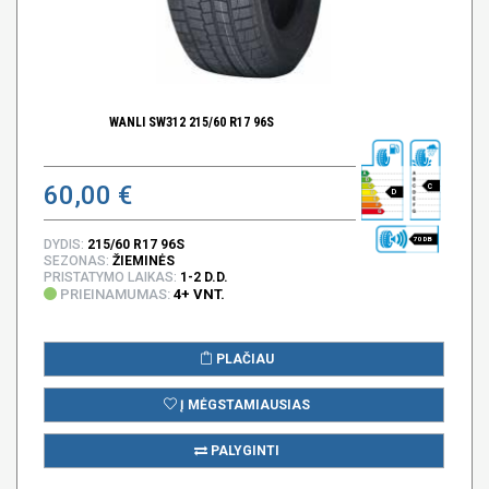
WANLI SW312 215/60 R17 96S
60,00 €
C
D
70 DB
DYDIS:
215/60 R17 96S
SEZONAS:
ŽIEMINĖS
PRISTATYMO LAIKAS:
1-2 D.D.
PRIEINAMUMAS:
4+ VNT.
PLAČIAU
Į MĖGSTAMIAUSIAS
PALYGINTI