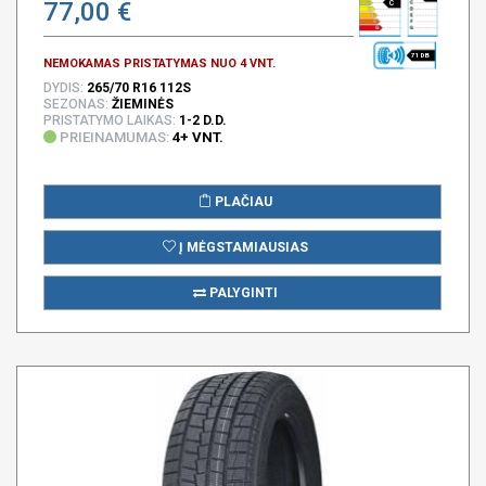
77,00 €
C
71 DB
NEMOKAMAS PRISTATYMAS NUO 4 VNT.
DYDIS:
265/70 R16 112S
SEZONAS:
ŽIEMINĖS
PRISTATYMO LAIKAS:
1-2 D.D.
PRIEINAMUMAS:
4+ VNT.
PLAČIAU
Į MĖGSTAMIAUSIAS
PALYGINTI