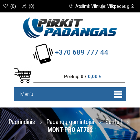
(
0
)
(
0
)
Atsiimk Vilniuje: Vilkpedės g. 2
+370 689 777 44
Prekių:
0
/
0,00 €
Meniu
Pagrindinis
Padangų gamintojai
Sunfull
MONT-PRO AT782