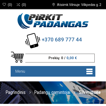
(
0
)
(
0
)
Atsiimk Vilniuje: Vilkpedės g. 2
+370 689 777 44
Prekių:
0
/
0,00 €
Meniu
Pagrindinis
Padangų gamintojai
Silverstone