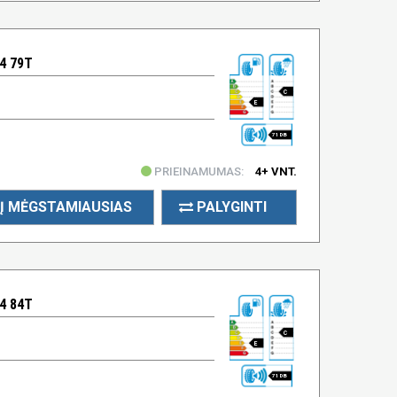
4 79T
C
E
71 DB
PRIEINAMUMAS:
4+ VNT.
Į MĖGSTAMIAUSIAS
PALYGINTI
4 84T
C
E
71 DB