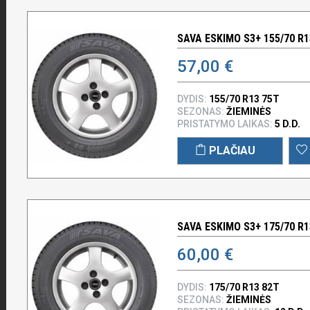
SAVA ESKIMO S3+ 155/70 R1
57,00 €
DYDIS:
155/70 R13 75T
SEZONAS:
ŽIEMINĖS
PRISTATYMO LAIKAS:
5 D.D.
PLAČIAU
SAVA ESKIMO S3+ 175/70 R1
60,00 €
DYDIS:
175/70 R13 82T
SEZONAS:
ŽIEMINĖS