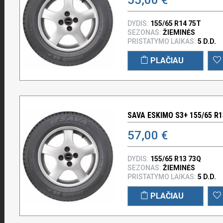
DYDIS:
155/65 R14 75T
SEZONAS:
ŽIEMINĖS
PRISTATYMO LAIKAS:
5 D.D.
PLAČIAU
SAVA ESKIMO S3+ 155/65 R1
57,00 €
DYDIS:
155/65 R13 73Q
SEZONAS:
ŽIEMINĖS
PRISTATYMO LAIKAS:
5 D.D.
PLAČIAU