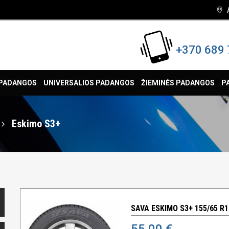
+370 689 
 PADANGOS
UNIVERSALIOS PADANGOS
ŽIEMINĖS PADANGOS
P
Eskimo S3+
SAVA ESKIMO S3+ 155/65 R1
55,00 €