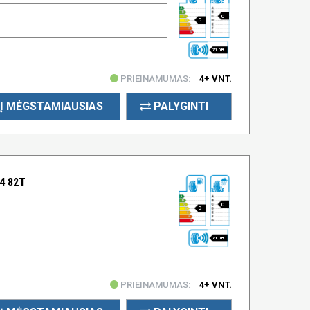
C
D
71 DB
PRIEINAMUMAS:
4+ VNT.
Į MĖGSTAMIAUSIAS
PALYGINTI
4 82T
C
D
71 DB
PRIEINAMUMAS:
4+ VNT.