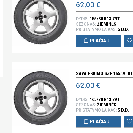
62,00 €
DYDIS:
155/80 R13 79T
SEZONAS:
ŽIEMINĖS
PRISTATYMO LAIKAS:
5 D.D.
PLAČIAU
SAVA ESKIMO S3+ 165/70 R1
62,00 €
DYDIS:
165/70 R13 79T
SEZONAS:
ŽIEMINĖS
PRISTATYMO LAIKAS:
5 D.D.
PLAČIAU