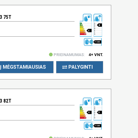
3 75T
B
E
71 DB
PRIEINAMUMAS:
4+ VNT.
Į MĖGSTAMIAUSIAS
PALYGINTI
3 82T
D
D
71 DB