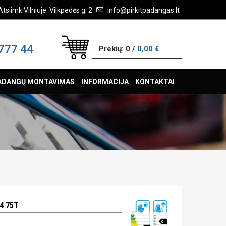
Atsiimk Vilniuje: Vilkpedės g. 2
info@pirkitpadangas.lt
777 44
Prekių:
0
/
0,00 €
ADANGŲ MONTAVIMAS
INFORMACIJA
KONTAKTAI
4 75T
C