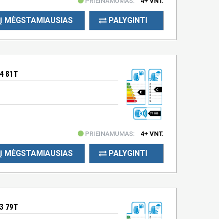
PRIEINAMUMAS:
4+ VNT.
Į MĖGSTAMIAUSIAS
PALYGINTI
4 81T
C
D
71 DB
PRIEINAMUMAS:
4+ VNT.
Į MĖGSTAMIAUSIAS
PALYGINTI
3 79T