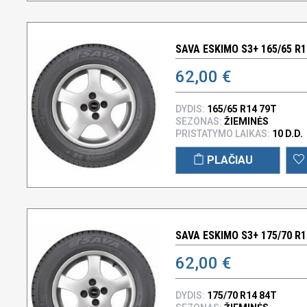
SAVA ESKIMO S3+ 165/65 R1
62,00 €
DYDIS:
165/65 R14 79T
SEZONAS:
ŽIEMINĖS
PRISTATYMO LAIKAS:
10 D.D.
PLAČIAU
SAVA ESKIMO S3+ 175/70 R1
62,00 €
DYDIS:
175/70 R14 84T