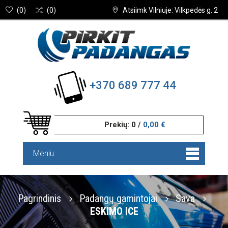
(
0
)
(
0
)
Atsiimk Vilniuje: Vilkpedės g. 2
+370 689 777 44
Prekių:
0
/
0,00 €
Meniu
Pagrindinis
Padangų gamintojai
Sava
ESKIMO ICE