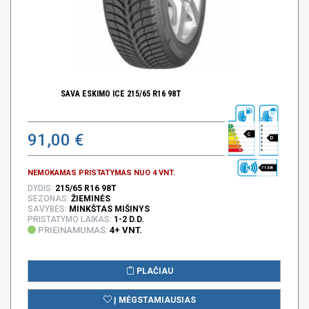
SAVA ESKIMO ICE 215/65 R16 98T
91,00 €
C
D
71 DB
NEMOKAMAS PRISTATYMAS NUO 4 VNT.
DYDIS:
215/65 R16 98T
SEZONAS:
ŽIEMINĖS
SAVYBĖS:
MINKŠTAS MIŠINYS
PRISTATYMO LAIKAS:
1-2 D.D.
PRIEINAMUMAS:
4+ VNT.
PLAČIAU
Į MĖGSTAMIAUSIAS