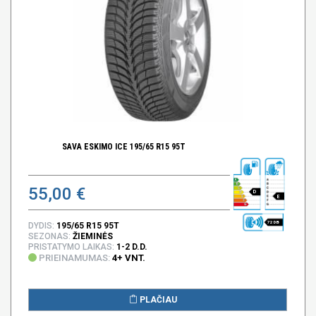
SAVA ESKIMO ICE 195/65 R15 95T
55,00 €
D
E
72 DB
DYDIS:
195/65 R15 95T
SEZONAS:
ŽIEMINĖS
PRISTATYMO LAIKAS:
1-2 D.D.
PRIEINAMUMAS:
4+ VNT.
PLAČIAU