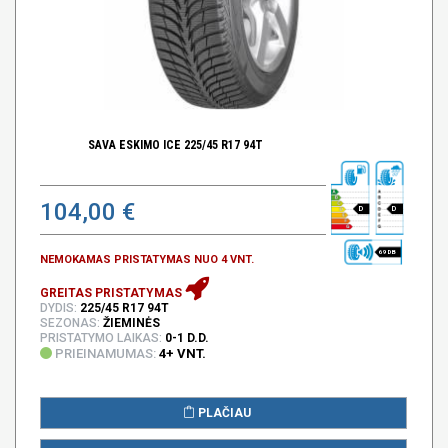
SAVA ESKIMO ICE 225/45 R17 94T
104,00 €
D
D
69 DB
NEMOKAMAS PRISTATYMAS NUO 4 VNT.
GREITAS PRISTATYMAS
DYDIS:
225/45 R17 94T
SEZONAS:
ŽIEMINĖS
PRISTATYMO LAIKAS:
0-1 D.D.
PRIEINAMUMAS:
4+ VNT.
PLAČIAU