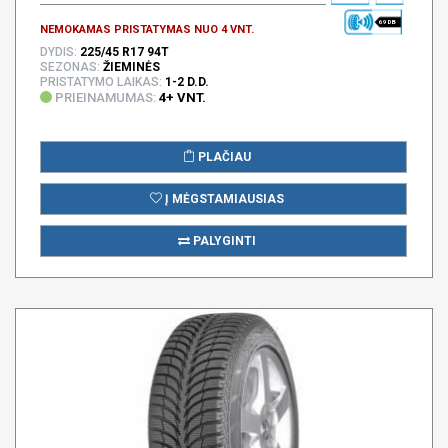
69 DB
NEMOKAMAS PRISTATYMAS NUO 4 VNT.
DYDIS:
225/45 R17 94T
SEZONAS:
ŽIEMINĖS
PRISTATYMO LAIKAS:
1-2 D.D.
PRIEINAMUMAS:
4+ VNT.
PLAČIAU
Į MĖGSTAMIAUSIAS
PALYGINTI