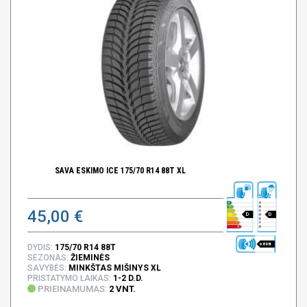
SAVA ESKIMO ICE 175/70 R14 88T XL
45,00 €
D
D
68 DB
DYDIS:
175/70 R14 88T
SEZONAS:
ŽIEMINĖS
SAVYBĖS:
MINKŠTAS MIŠINYS XL
PRISTATYMO LAIKAS:
1-2 D.D.
PRIEINAMUMAS:
2 VNT.