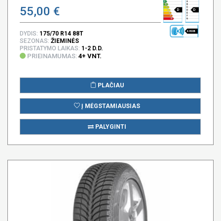
55,00 €
D
D
68 DB
DYDIS:
175/70 R14 88T
SEZONAS:
ŽIEMINĖS
PRISTATYMO LAIKAS:
1-2 D.D.
PRIEINAMUMAS:
4+ VNT.
PLAČIAU
Į MĖGSTAMIAUSIAS
PALYGINTI