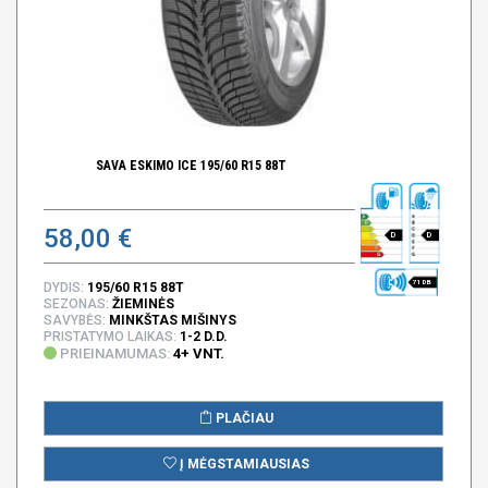
SAVA ESKIMO ICE 195/60 R15 88T
58,00 €
D
D
71 DB
DYDIS:
195/60 R15 88T
SEZONAS:
ŽIEMINĖS
SAVYBĖS:
MINKŠTAS MIŠINYS
PRISTATYMO LAIKAS:
1-2 D.D.
PRIEINAMUMAS:
4+ VNT.
PLAČIAU
Į MĖGSTAMIAUSIAS