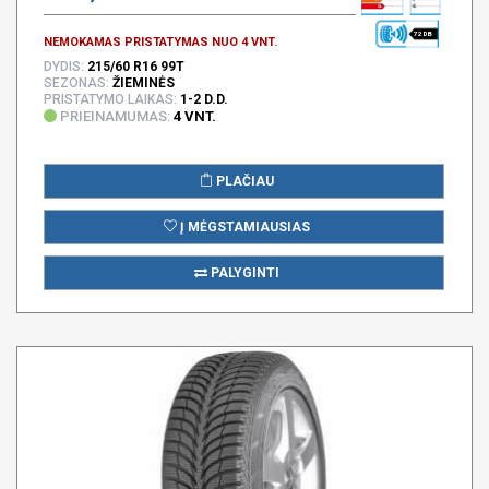
72 DB
NEMOKAMAS PRISTATYMAS NUO 4 VNT.
DYDIS:
215/60 R16 99T
SEZONAS:
ŽIEMINĖS
PRISTATYMO LAIKAS:
1-2 D.D.
PRIEINAMUMAS:
4 VNT.
PLAČIAU
Į MĖGSTAMIAUSIAS
PALYGINTI