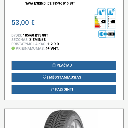
SAVA ESKIMO ICE 185/60 R15 88T
53,00 €
D
D
70 DB
DYDIS:
185/60 R15 88T
SEZONAS:
ŽIEMINĖS
PRISTATYMO LAIKAS:
1-2 D.D.
PRIEINAMUMAS:
4+ VNT.
PLAČIAU
Į MĖGSTAMIAUSIAS
PALYGINTI