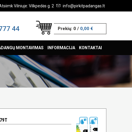
Atsiimk Vilniuje: Vilkpedės g. 2
info@pirkitpadangas.lt
777 44
Prekių:
0
/
0,00 €
ADANGŲ MONTAVIMAS
INFORMACIJA
KONTAKTAI
 79T
C
D