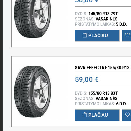
DYDIS:
145/80 R13 79T
SEZONAS:
VASARINĖS
PRISTATYMO LAIKAS:
5 D.D.
PLAČIAU
SAVA EFFECTA+ 155/80 R13
59,00 €
DYDIS:
155/80 R13 83T
SEZONAS:
VASARINĖS
PRISTATYMO LAIKAS:
6 D.D.
PLAČIAU