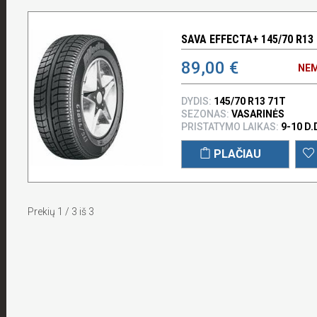
SAVA EFFECTA+ 145/70 R13
89,00 €
NEM
DYDIS:
145/70 R13 71T
SEZONAS:
VASARINĖS
PRISTATYMO LAIKAS:
9-10 D.
PLAČIAU
Prekių 1 / 3 iš 3