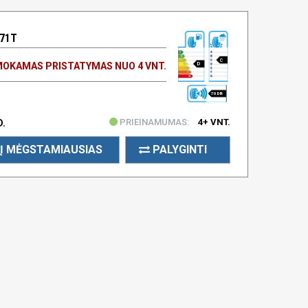
 71T
C
OKAMAS PRISTATYMAS NUO 4 VNT.
D
70 DB
PRIEINAMUMAS:
4+ VNT.
D.
Į MĖGSTAMIAUSIAS
PALYGINTI