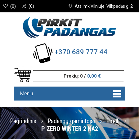
(
0
)
(
0
)
Atsiimk Vilniuje: Vilkpedės g. 2
+370 689 777 44
Prekių:
0
/
0,00 €
Meniu
Pagrindinis
Padangų gamintojai
Pirelli
P ZERO WINTER 2 NA2