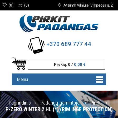
(
0
)
(
0
)
Atsiimk Vilniuje: Vilkpedės g. 2
+370 689 777 44
Prekių:
0
/
0,00 €
Meniu
Pagrindinis
Padangų gamintojai
Pirelli
P-ZERO WINTER 2 HL (*) (RIM INGE PROTECTION)