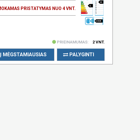
A
C
OKAMAS PRISTATYMAS NUO 4 VNT.
68 DB
PRIEINAMUMAS:
2 VNT.
Į MĖGSTAMIAUSIAS
PALYGINTI