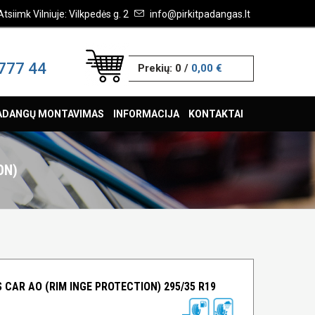
Atsiimk Vilniuje: Vilkpedės g. 2
info@pirkitpadangas.lt
777 44
Prekių:
0
/
0,00 €
ADANGŲ MONTAVIMAS
INFORMACIJA
KONTAKTAI
ON)
 CAR AO (RIM INGE PROTECTION) 295/35 R19