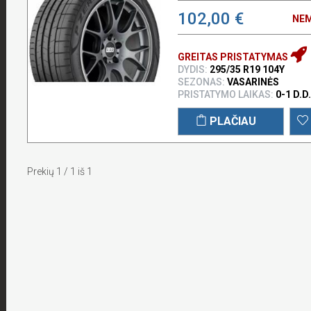
102,00 €
NEM
GREITAS PRISTATYMAS
DYDIS:
295/35 R19 104Y
SEZONAS:
VASARINĖS
PRISTATYMO LAIKAS:
0-1 D.D.
PLAČIAU
Prekių 1 / 1 iš 1