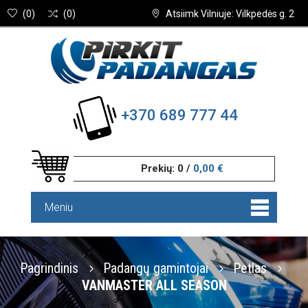
(
0
)
(
0
)
Atsiimk Vilniuje: Vilkpedės g. 2
+370 689 777 44
Prekių:
0
/
0,00 €
Meniu
Pagrindinis
Padangų gamintojai
Petlas
VANMASTER ALL SEASON