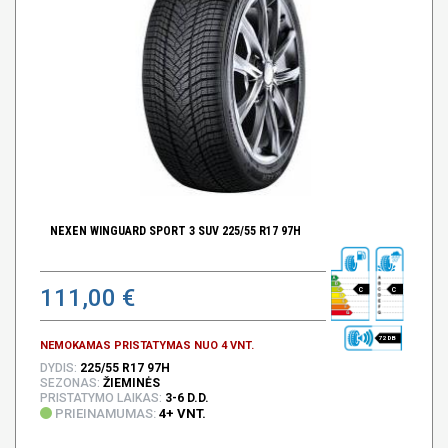
NEXEN WINGUARD SPORT 3 SUV 225/55 R17 97H
111,00 €
C
C
72 DB
NEMOKAMAS PRISTATYMAS NUO 4 VNT.
DYDIS:
225/55 R17 97H
SEZONAS:
ŽIEMINĖS
PRISTATYMO LAIKAS:
3-6 D.D.
PRIEINAMUMAS:
4+ VNT.