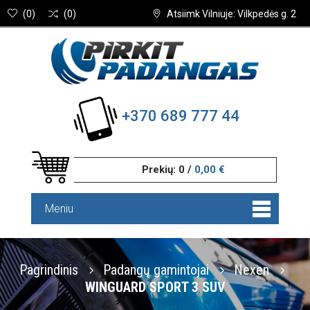
(
0
)
(
0
)
Atsiimk Vilniuje: Vilkpedės g. 2
+370 689 777 44
Prekių:
0
/
0,00 €
Meniu
Pagrindinis
Padangų gamintojai
Nexen
WINGUARD SPORT 3 SUV