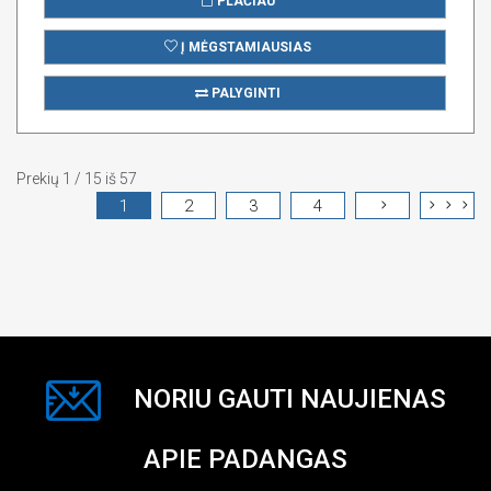
PLAČIAU
Į MĖGSTAMIAUSIAS
PALYGINTI
Prekių 1 / 15 iš 57
1
2
3
4
NORIU GAUTI NAUJIENAS
APIE PADANGAS