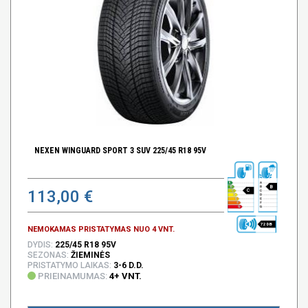
NEXEN WINGUARD SPORT 3 SUV 225/45 R18 95V
B
113,00 €
C
72 DB
NEMOKAMAS PRISTATYMAS NUO 4 VNT.
DYDIS:
225/45 R18 95V
SEZONAS:
ŽIEMINĖS
PRISTATYMO LAIKAS:
3-6 D.D.
PRIEINAMUMAS:
4+ VNT.