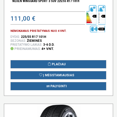
NEXEN WINGUARD SPORT 3 SUV 225/55 R17 101H
111,00 €
C
C
72 DB
NEMOKAMAS PRISTATYMAS NUO 4 VNT.
DYDIS:
225/55 R17 101H
SEZONAS:
ŽIEMINĖS
PRISTATYMO LAIKAS:
3-6 D.D.
PRIEINAMUMAS:
4+ VNT.
PLAČIAU
Į MĖGSTAMIAUSIAS
PALYGINTI