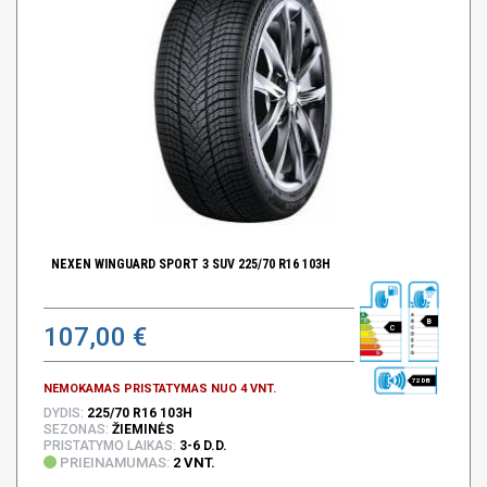
NEXEN WINGUARD SPORT 3 SUV 225/70 R16 103H
B
107,00 €
C
72 DB
NEMOKAMAS PRISTATYMAS NUO 4 VNT.
DYDIS:
225/70 R16 103H
SEZONAS:
ŽIEMINĖS
PRISTATYMO LAIKAS:
3-6 D.D.
PRIEINAMUMAS:
2 VNT.