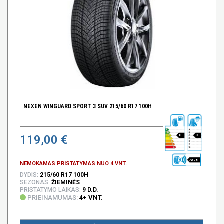
NEXEN WINGUARD SPORT 3 SUV 215/60 R17 100H
119,00 €
C
C
72 DB
NEMOKAMAS PRISTATYMAS NUO 4 VNT.
DYDIS:
215/60 R17 100H
SEZONAS:
ŽIEMINĖS
PRISTATYMO LAIKAS:
9 D.D.
PRIEINAMUMAS:
4+ VNT.