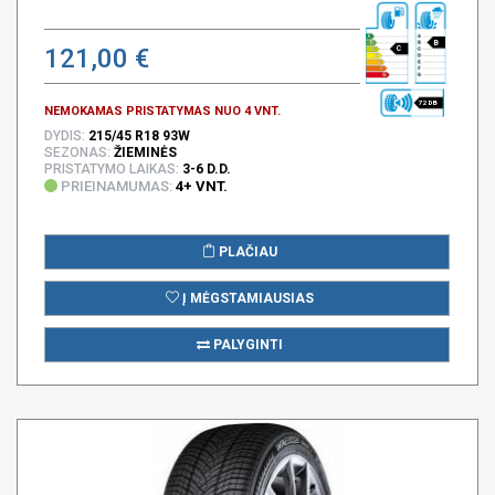
B
121,00 €
C
72 DB
NEMOKAMAS PRISTATYMAS NUO 4 VNT.
DYDIS:
215/45 R18 93W
SEZONAS:
ŽIEMINĖS
PRISTATYMO LAIKAS:
3-6 D.D.
PRIEINAMUMAS:
4+ VNT.
PLAČIAU
Į MĖGSTAMIAUSIAS
PALYGINTI