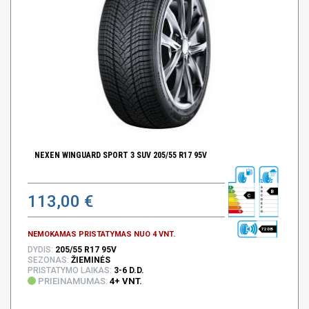
NEXEN WINGUARD SPORT 3 SUV 205/55 R17 95V
B
113,00 €
C
72 DB
NEMOKAMAS PRISTATYMAS NUO 4 VNT.
DYDIS:
205/55 R17 95V
SEZONAS:
ŽIEMINĖS
PRISTATYMO LAIKAS:
3-6 D.D.
PRIEINAMUMAS:
4+ VNT.