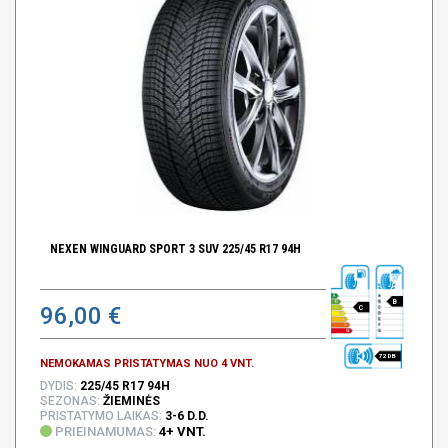
NEXEN WINGUARD SPORT 3 SUV 225/45 R17 94H
B
96,00 €
C
72 DB
NEMOKAMAS PRISTATYMAS NUO 4 VNT.
DYDIS:
225/45 R17 94H
SEZONAS:
ŽIEMINĖS
PRISTATYMO LAIKAS:
3-6 D.D.
PRIEINAMUMAS:
4+ VNT.