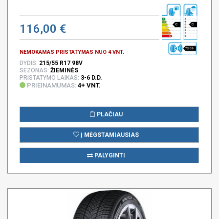
116,00 €
C
C
72 DB
NEMOKAMAS PRISTATYMAS NUO 4 VNT.
DYDIS:
215/55 R17 98V
SEZONAS:
ŽIEMINĖS
PRISTATYMO LAIKAS:
3-6 D.D.
PRIEINAMUMAS:
4+ VNT.
PLAČIAU
Į MĖGSTAMIAUSIAS
PALYGINTI