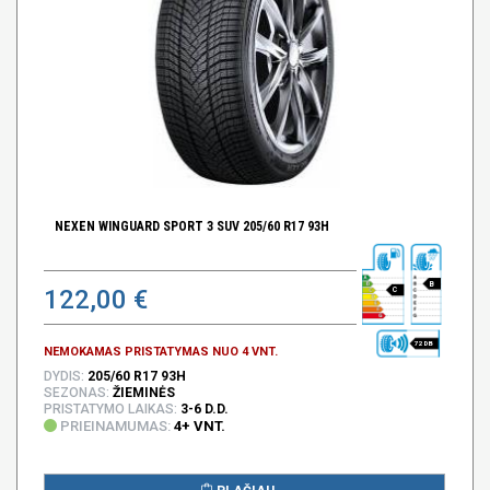
NEXEN WINGUARD SPORT 3 SUV 205/60 R17 93H
B
122,00 €
C
72 DB
NEMOKAMAS PRISTATYMAS NUO 4 VNT.
DYDIS:
205/60 R17 93H
SEZONAS:
ŽIEMINĖS
PRISTATYMO LAIKAS:
3-6 D.D.
PRIEINAMUMAS:
4+ VNT.