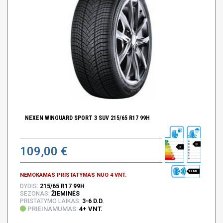
NEXEN WINGUARD SPORT 3 SUV 215/65 R17 99H
B
109,00 €
C
72 DB
NEMOKAMAS PRISTATYMAS NUO 4 VNT.
DYDIS:
215/65 R17 99H
SEZONAS:
ŽIEMINĖS
PRISTATYMO LAIKAS:
3-6 D.D.
PRIEINAMUMAS:
4+ VNT.