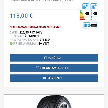
113,00 €
C
C
72 DB
NEMOKAMAS PRISTATYMAS NUO 4 VNT.
DYDIS:
225/55 R17 101V
SEZONAS:
ŽIEMINĖS
PRISTATYMO LAIKAS:
3-6 D.D.
PRIEINAMUMAS:
4+ VNT.
PLAČIAU
Į MĖGSTAMIAUSIAS
PALYGINTI