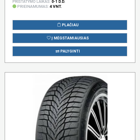
PRISTATYMO LAIKAS:
0-1 D.D.
PRIEINAMUMAS:
4 VNT.
PLAČIAU
Į MĖGSTAMIAUSIAS
PALYGINTI