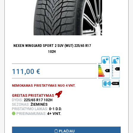
NEXEN WINGUARD SPORT 2 SUV (WU7) 225/65 R17
102H
111,00 €
C
D
70 DB
NEMOKAMAS PRISTATYMAS NUO 4 VNT.
GREITAS PRISTATYMAS
DYDIS:
225/65 R17 102H
SEZONAS:
ŽIEMINĖS
PRISTATYMO LAIKAS:
0-1 D.D.
PRIEINAMUMAS:
4+ VNT.
PLAČIAU