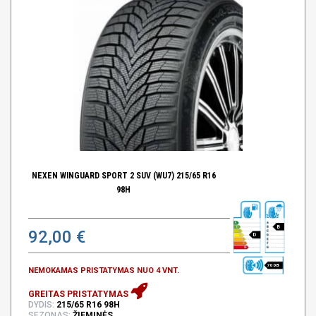
NEXEN WINGUARD SPORT 2 SUV (WU7) 215/65 R16
98H
B
92,00 €
D
70 DB
NEMOKAMAS PRISTATYMAS NUO 4 VNT.
GREITAS PRISTATYMAS
DYDIS:
215/65 R16 98H
SEZONAS:
ŽIEMINĖS