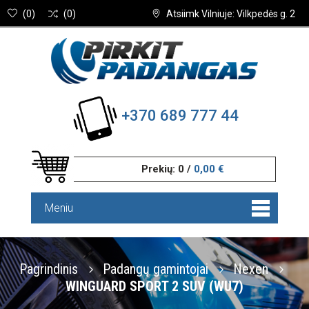
(
0
)
(
0
)
Atsiimk Vilniuje: Vilkpedės g. 2
+370 689 777 44
Prekių:
0
/
0,00 €
Meniu
Pagrindinis
Padangų gamintojai
Nexen
WINGUARD SPORT 2 SUV (WU7)