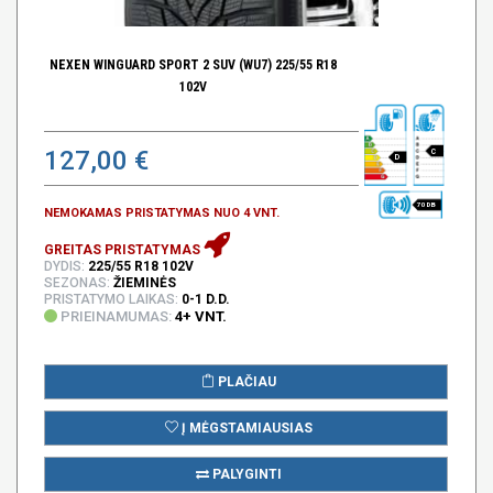
NEXEN WINGUARD SPORT 2 SUV (WU7) 225/55 R18
102V
127,00 €
C
D
70 DB
NEMOKAMAS PRISTATYMAS NUO 4 VNT.
GREITAS PRISTATYMAS
DYDIS:
225/55 R18 102V
SEZONAS:
ŽIEMINĖS
PRISTATYMO LAIKAS:
0-1 D.D.
PRIEINAMUMAS:
4+ VNT.
PLAČIAU
Į MĖGSTAMIAUSIAS
PALYGINTI