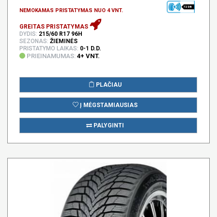
72 DB
NEMOKAMAS PRISTATYMAS NUO 4 VNT.
GREITAS PRISTATYMAS
DYDIS:
215/60 R17 96H
SEZONAS:
ŽIEMINĖS
PRISTATYMO LAIKAS:
0-1 D.D.
PRIEINAMUMAS:
4+ VNT.
PLAČIAU
Į MĖGSTAMIAUSIAS
PALYGINTI