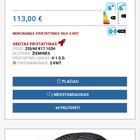
113,00 €
C
D
72 DB
NEMOKAMAS PRISTATYMAS NUO 4 VNT.
GREITAS PRISTATYMAS
DYDIS:
235/60 R17 102H
SEZONAS:
ŽIEMINĖS
PRISTATYMO LAIKAS:
0-1 D.D.
PRIEINAMUMAS:
2 VNT.
PLAČIAU
Į MĖGSTAMIAUSIAS
PALYGINTI