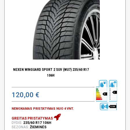
NEXEN WINGUARD SPORT 2 SUV (WU7) 235/60 R17
106H
120,00 €
C
D
72 DB
NEMOKAMAS PRISTATYMAS NUO 4 VNT.
GREITAS PRISTATYMAS
DYDIS:
235/60 R17 106H
SEZONAS:
ŽIEMINĖS