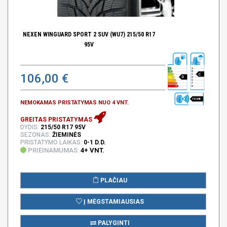
NEXEN WINGUARD SPORT 2 SUV (WU7) 215/50 R17
95V
106,00 €
C
D
70 DB
NEMOKAMAS PRISTATYMAS NUO 4 VNT.
GREITAS PRISTATYMAS
DYDIS:
215/50 R17 95V
SEZONAS:
ŽIEMINĖS
PRISTATYMO LAIKAS:
0-1 D.D.
PRIEINAMUMAS:
4+ VNT.
PLAČIAU
Į MĖGSTAMIAUSIAS
PALYGINTI