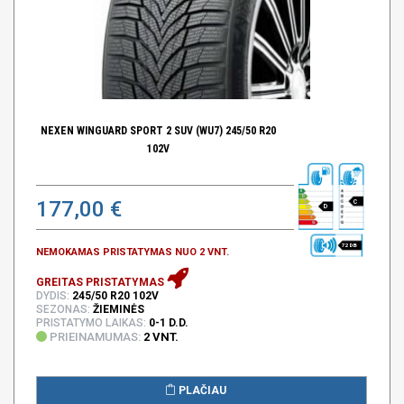
NEXEN WINGUARD SPORT 2 SUV (WU7) 245/50 R20
102V
177,00 €
C
D
72 DB
NEMOKAMAS PRISTATYMAS NUO 2 VNT.
GREITAS PRISTATYMAS
DYDIS:
245/50 R20 102V
SEZONAS:
ŽIEMINĖS
PRISTATYMO LAIKAS:
0-1 D.D.
PRIEINAMUMAS:
2 VNT.
PLAČIAU