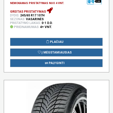
71 DB
NEMOKAMAS PRISTATYMAS NUO 4 VNT.
GREITAS PRISTATYMAS
DYDIS:
245/65 R17 107H
SEZONAS:
VASARINĖS
PRISTATYMO LAIKAS:
0-1 D.D.
PRIEINAMUMAS:
4+ VNT.
PLAČIAU
Į MĖGSTAMIAUSIAS
PALYGINTI