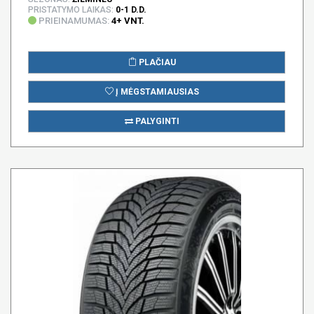
PRISTATYMO LAIKAS:
0-1 D.D.
PRIEINAMUMAS:
4+ VNT.
PLAČIAU
Į MĖGSTAMIAUSIAS
PALYGINTI