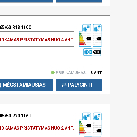
65/60 R18 110Q
OKAMAS PRISTATYMAS NUO 4 VNT.
D
D
72 DB
PRIEINAMUMAS:
3 VNT.
Į MĖGSTAMIAUSIAS
PALYGINTI
85/50 R20 116T
C
OKAMAS PRISTATYMAS NUO 2 VNT.
F