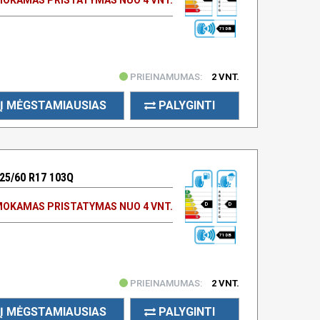
71 DB
PRIEINAMUMAS:
2 VNT.
Į MĖGSTAMIAUSIAS
PALYGINTI
25/60 R17 103Q
OKAMAS PRISTATYMAS NUO 4 VNT.
D
D
71 DB
PRIEINAMUMAS:
2 VNT.
Į MĖGSTAMIAUSIAS
PALYGINTI