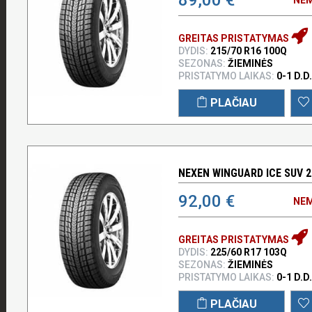
GREITAS PRISTATYMAS
DYDIS:
215/70 R16 100Q
SEZONAS:
ŽIEMINĖS
PRISTATYMO LAIKAS:
0-1 D.D.
PLAČIAU
NEXEN WINGUARD ICE SUV 2
92,00 €
NEM
GREITAS PRISTATYMAS
DYDIS:
225/60 R17 103Q
SEZONAS:
ŽIEMINĖS
PRISTATYMO LAIKAS:
0-1 D.D.
PLAČIAU