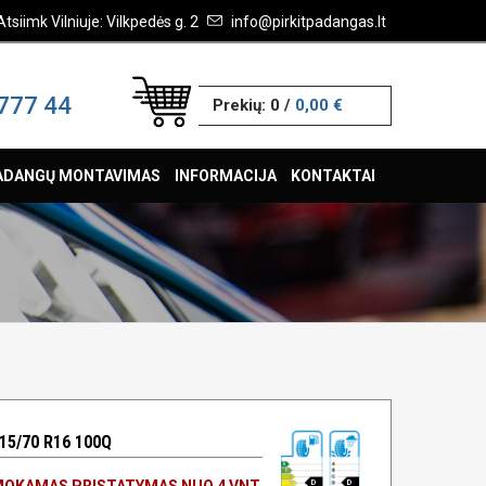
Atsiimk Vilniuje: Vilkpedės g. 2
info@pirkitpadangas.lt
777 44
Prekių:
0
/
0,00 €
ADANGŲ MONTAVIMAS
INFORMACIJA
KONTAKTAI
15/70 R16 100Q
OKAMAS PRISTATYMAS NUO 4 VNT.
D
D