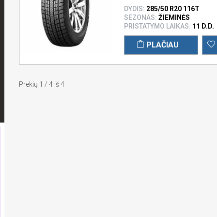
DYDIS:
285/50 R20 116T
SEZONAS:
ŽIEMINĖS
PRISTATYMO LAIKAS:
11 D.D.
PLAČIAU
Prekių 1 / 4 iš 4