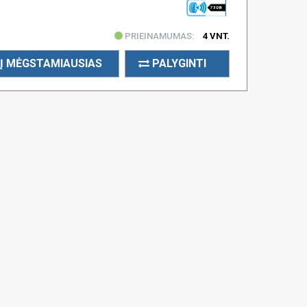
73 DB
PRIEINAMUMAS:
4 VNT.
Į MĖGSTAMIAUSIAS
PALYGINTI