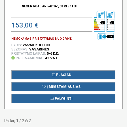
NEXEN ROADIAN 542 265/60 R18 110H
153,00 €
C
C
72 DB
NEMOKAMAS PRISTATYMAS NUO 2 VNT.
DYDIS:
265/60 R18 110H
SEZONAS:
VASARINĖS
PRISTATYMO LAIKAS:
5-6 D.D.
PRIEINAMUMAS:
4+ VNT.
PLAČIAU
Į MĖGSTAMIAUSIAS
PALYGINTI
Prekių 1 / 2 iš 2