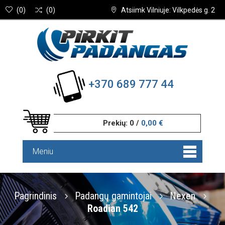
(
0
)
(
0
)
Atsiimk Vilniuje: Vilkpedės g. 2
+370 689 777 44
Prekių:
0
/
0,00 €
Meniu
Pagrindinis
Padangų gamintojai
Nexen
Roadian 542