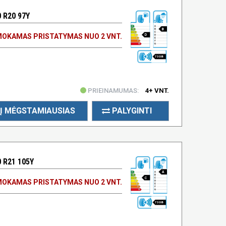
 R20 97Y
B
OKAMAS PRISTATYMAS NUO 2 VNT.
D
73 DB
PRIEINAMUMAS:
4+ VNT.
Į MĖGSTAMIAUSIAS
PALYGINTI
 R21 105Y
A
C
OKAMAS PRISTATYMAS NUO 2 VNT.
73 DB