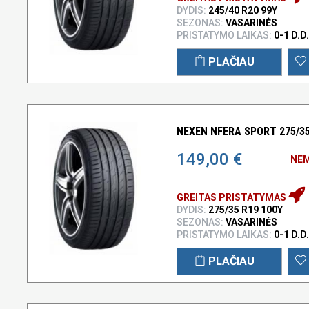
DYDIS:
245/40 R20 99Y
SEZONAS:
VASARINĖS
PRISTATYMO LAIKAS:
0-1 D.D.
PLAČIAU
NEXEN NFERA SPORT 275/35
149,00 €
NEM
GREITAS PRISTATYMAS
DYDIS:
275/35 R19 100Y
SEZONAS:
VASARINĖS
PRISTATYMO LAIKAS:
0-1 D.D.
PLAČIAU