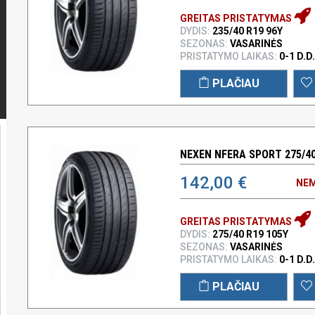
GREITAS PRISTATYMAS
DYDIS:
235/40 R19 96Y
SEZONAS:
VASARINĖS
PRISTATYMO LAIKAS:
0-1 D.D.
PLAČIAU
NEXEN NFERA SPORT 275/40
142,00 €
NEM
GREITAS PRISTATYMAS
DYDIS:
275/40 R19 105Y
SEZONAS:
VASARINĖS
PRISTATYMO LAIKAS:
0-1 D.D.
PLAČIAU