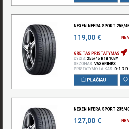
NEXEN NFERA SPORT 255/45
119,00 €
NEM
GREITAS PRISTATYMAS
DYDIS:
255/45 R18 103Y
SEZONAS:
VASARINĖS
PRISTATYMO LAIKAS:
0-1 D.D.
PLAČIAU
NEXEN NFERA SPORT 235/40
127,00 €
NEM