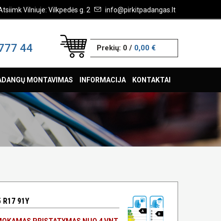
Atsiimk Vilniuje: Vilkpedės g. 2
info@pirkitpadangas.lt
777 44
Prekių:
0
/
0,00 €
ADANGŲ MONTAVIMAS
INFORMACIJA
KONTAKTAI
 R17 91Y
A
B
OKAMAS PRISTATYMAS NUO 4 VNT.