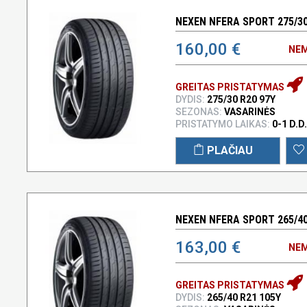
NEXEN NFERA SPORT 275/30
160,00 €
NEM
GREITAS PRISTATYMAS
DYDIS:
275/30 R20 97Y
SEZONAS:
VASARINĖS
PRISTATYMO LAIKAS:
0-1 D.D.
PLAČIAU
NEXEN NFERA SPORT 265/40
163,00 €
NEM
GREITAS PRISTATYMAS
DYDIS:
265/40 R21 105Y