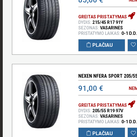
GREITAS PRISTATYMAS
DYDIS:
215/45 R17 91Y
SEZONAS:
VASARINĖS
PRISTATYMO LAIKAS:
0-1 D.D.
PLAČIAU
NEXEN NFERA SPORT 205/55
91,00 €
NEM
GREITAS PRISTATYMAS
DYDIS:
205/55 R19 97V
SEZONAS:
VASARINĖS
PRISTATYMO LAIKAS:
0-1 D.D.
PLAČIAU