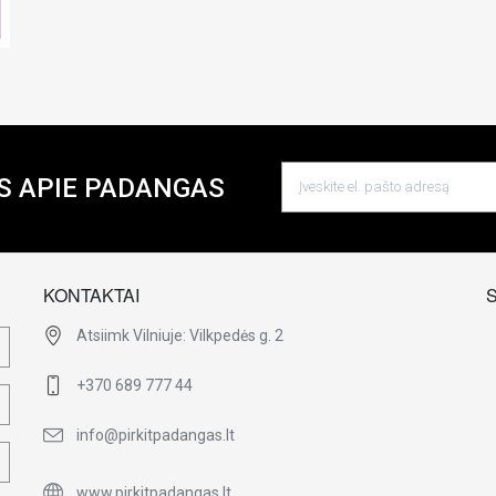
S APIE PADANGAS
KONTAKTAI
Atsiimk Vilniuje: Vilkpedės g. 2
+370 689 777 44
info@pirkitpadangas.lt
www.pirkitpadangas.lt