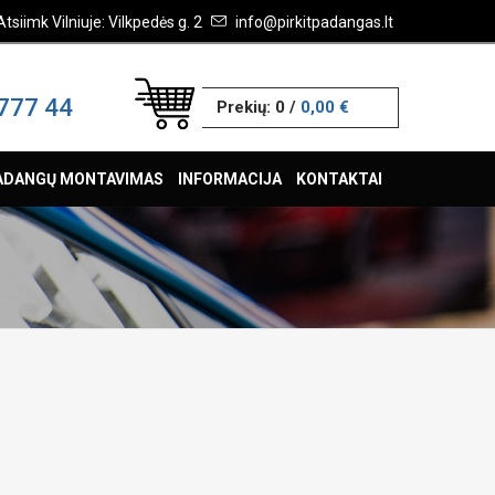
Atsiimk Vilniuje: Vilkpedės g. 2
info@pirkitpadangas.lt
777 44
Prekių:
0
/
0,00 €
ADANGŲ MONTAVIMAS
INFORMACIJA
KONTAKTAI