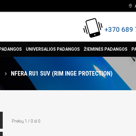
+370 689 
 PADANGOS
UNIVERSALIOS PADANGOS
ŽIEMINĖS PADANGOS
P
n
NFERA RU1 SUV (RIM INGE PROTECTION)
Prekių 1 / 0 iš 0