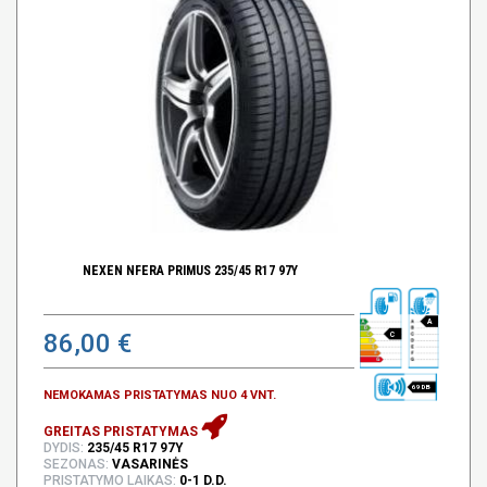
NEXEN NFERA PRIMUS 235/45 R17 97Y
A
86,00 €
C
69 DB
NEMOKAMAS PRISTATYMAS NUO 4 VNT.
GREITAS PRISTATYMAS
DYDIS:
235/45 R17 97Y
SEZONAS:
VASARINĖS
PRISTATYMO LAIKAS:
0-1 D.D.