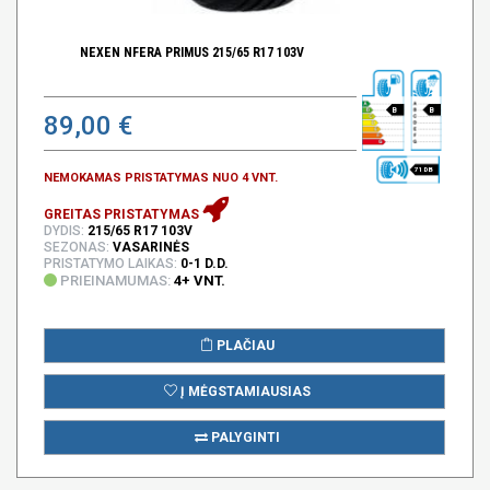
NEXEN NFERA PRIMUS 215/65 R17 103V
B
B
89,00 €
71 DB
NEMOKAMAS PRISTATYMAS NUO 4 VNT.
GREITAS PRISTATYMAS
DYDIS:
215/65 R17 103V
SEZONAS:
VASARINĖS
PRISTATYMO LAIKAS:
0-1 D.D.
PRIEINAMUMAS:
4+ VNT.
PLAČIAU
Į MĖGSTAMIAUSIAS
PALYGINTI