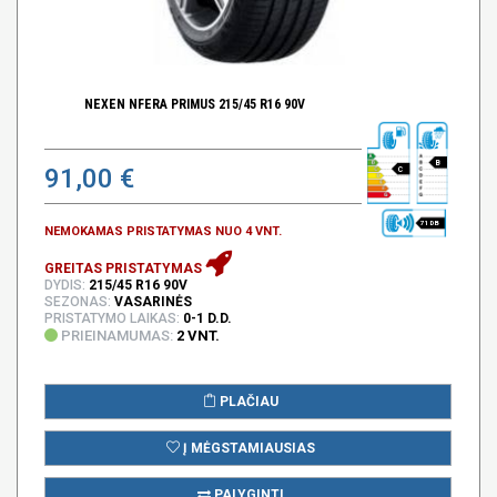
NEXEN NFERA PRIMUS 215/45 R16 90V
B
91,00 €
C
71 DB
NEMOKAMAS PRISTATYMAS NUO 4 VNT.
GREITAS PRISTATYMAS
DYDIS:
215/45 R16 90V
SEZONAS:
VASARINĖS
PRISTATYMO LAIKAS:
0-1 D.D.
PRIEINAMUMAS:
2 VNT.
PLAČIAU
Į MĖGSTAMIAUSIAS
PALYGINTI