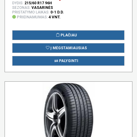
DYDIS:
215/60 R17 96H
SEZONAS:
VASARINĖS
PRISTATYMO LAIKAS:
0-1 D.D.
PRIEINAMUMAS:
4 VNT.
PLAČIAU
Į MĖGSTAMIAUSIAS
PALYGINTI