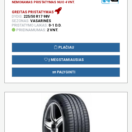
NEMOKAMAS PRISTATYMAS NUO 4 VNT.
GREITAS PRISTATYMAS
DYDIS:
225/50 R17 98V
SEZONAS:
VASARINĖS
PRISTATYMO LAIKAS:
0-1 D.D.
PRIEINAMUMAS:
2 VNT.
PLAČIAU
Į MĖGSTAMIAUSIAS
PALYGINTI