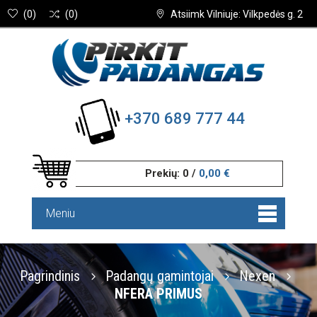
(
0
)
(
0
)
Atsiimk Vilniuje: Vilkpedės g. 2
+370 689 777 44
Prekių:
0
/
0,00 €
Meniu
Pagrindinis
Padangų gamintojai
Nexen
NFERA PRIMUS