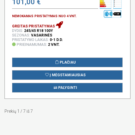
101,00 €
71 DB
NEMOKAMAS PRISTATYMAS NUO 4 VNT.
GREITAS PRISTATYMAS
DYDIS:
245/45 R18 100Y
SEZONAS:
VASARINĖS
PRISTATYMO LAIKAS:
0-1 D.D.
PRIEINAMUMAS:
2 VNT.
PLAČIAU
Į MĖGSTAMIAUSIAS
PALYGINTI
Prekių 1 / 7 iš 7