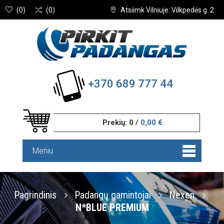
(
0
)
(
0
)
Atsiimk Vilniuje: Vilkpedės g. 2
+370 689 777 44
Prekių:
0
/
0,00 €
Meniu
Pagrindinis
Padangų gamintojai
Nexen
N*BLUE PREMIUM