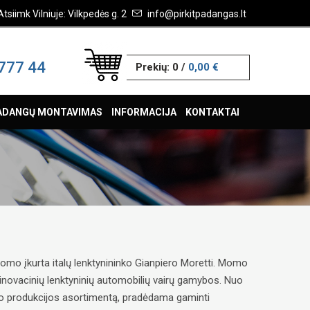
Atsiimk Vilniuje: Vilkpedės g. 2
info@pirkitpadangas.lt
777 44
Prekių:
0
/
0,00 €
ADANGŲ MONTAVIMAS
INFORMACIJA
KONTAKTAI
mo įkurta italų lenktynininko Gianpiero Moretti. Momo
 inovacinių lenktyninių automobilių vairų gamybos. Nuo
o produkcijos asortimentą, pradėdama gaminti