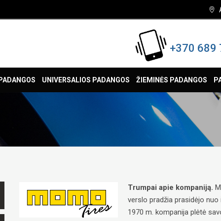
+370 689 
 PADANGOS
UNIVERSALIOS PADANGOS
ŽIEMINĖS PADANGOS
P
Trumpai apie kompaniją.
Mo
verslo pradžia prasidėjo nuo
1970 m. kompanija plėtė sav