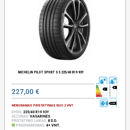
MICHELIN PILOT SPORT S 5 225/40 R19 93Y
B
227,00 €
C
72 DB
NEMOKAMAS PRISTATYMAS NUO 2 VNT.
DYDIS:
225/40 R19 93Y
SEZONAS:
VASARINĖS
PRISTATYMO LAIKAS:
8 D.D.
PRIEINAMUMAS:
4+ VNT.