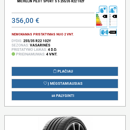
MICHELIN PILOT SPORT S 5 255/35 R22 102Y
B
B
356,00 €
73 DB
NEMOKAMAS PRISTATYMAS NUO 2 VNT.
DYDIS:
255/35 R22 102Y
SEZONAS:
VASARINĖS
PRISTATYMO LAIKAS:
4 D.D.
PRIEINAMUMAS:
4 VNT.
PLAČIAU
Į MĖGSTAMIAUSIAS
PALYGINTI