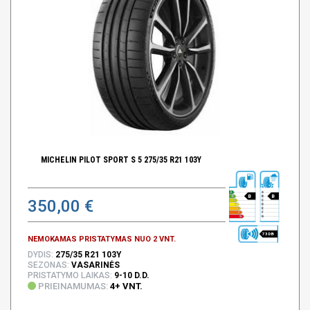
MICHELIN PILOT SPORT S 5 275/35 R21 103Y
B
B
350,00 €
73 DB
NEMOKAMAS PRISTATYMAS NUO 2 VNT.
DYDIS:
275/35 R21 103Y
SEZONAS:
VASARINĖS
PRISTATYMO LAIKAS:
9-10 D.D.
PRIEINAMUMAS:
4+ VNT.