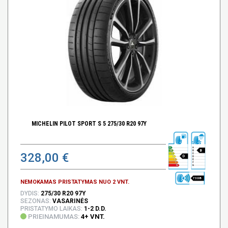
MICHELIN PILOT SPORT S 5 275/30 R20 97Y
B
328,00 €
D
73 DB
NEMOKAMAS PRISTATYMAS NUO 2 VNT.
DYDIS:
275/30 R20 97Y
SEZONAS:
VASARINĖS
PRISTATYMO LAIKAS:
1-2 D.D.
PRIEINAMUMAS:
4+ VNT.