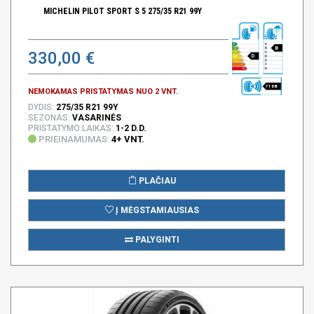
MICHELIN PILOT SPORT S 5 275/35 R21 99Y
B
330,00 €
D
71 DB
NEMOKAMAS PRISTATYMAS NUO 2 VNT.
DYDIS:
275/35 R21 99Y
SEZONAS:
VASARINĖS
PRISTATYMO LAIKAS:
1-2 D.D.
PRIEINAMUMAS:
4+ VNT.
PLAČIAU
Į MĖGSTAMIAUSIAS
PALYGINTI