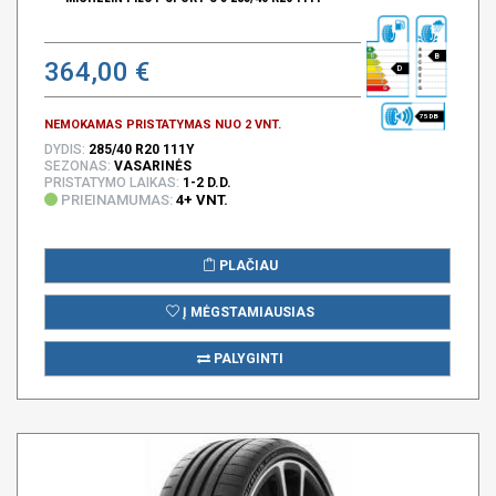
B
364,00 €
D
75 DB
NEMOKAMAS PRISTATYMAS NUO 2 VNT.
DYDIS:
285/40 R20 111Y
SEZONAS:
VASARINĖS
PRISTATYMO LAIKAS:
1-2 D.D.
PRIEINAMUMAS:
4+ VNT.
PLAČIAU
Į MĖGSTAMIAUSIAS
PALYGINTI