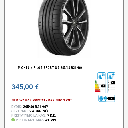
MICHELIN PILOT SPORT S 5 245/40 R21 96Y
B
345,00 €
D
71 DB
NEMOKAMAS PRISTATYMAS NUO 2 VNT.
DYDIS:
245/40 R21 96Y
SEZONAS:
VASARINĖS
PRISTATYMO LAIKAS:
7 D.D.
PRIEINAMUMAS:
4+ VNT.