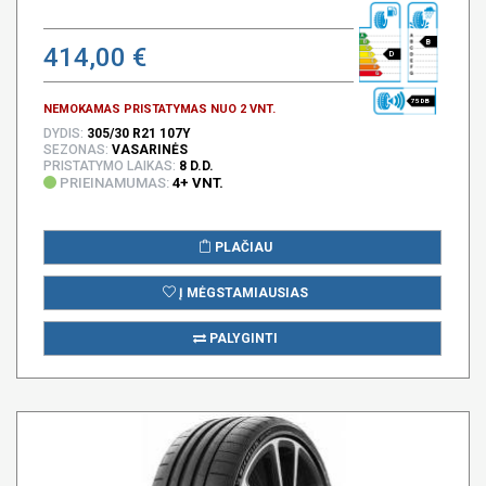
B
414,00 €
D
75 DB
NEMOKAMAS PRISTATYMAS NUO 2 VNT.
DYDIS:
305/30 R21 107Y
SEZONAS:
VASARINĖS
PRISTATYMO LAIKAS:
8 D.D.
PRIEINAMUMAS:
4+ VNT.
PLAČIAU
Į MĖGSTAMIAUSIAS
PALYGINTI