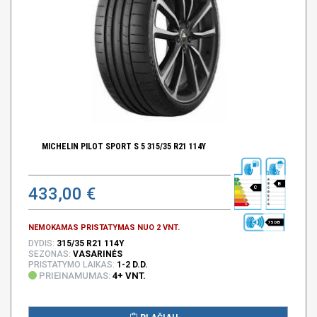
MICHELIN PILOT SPORT S 5 315/35 R21 114Y
B
433,00 €
C
75 DB
NEMOKAMAS PRISTATYMAS NUO 2 VNT.
DYDIS:
315/35 R21 114Y
SEZONAS:
VASARINĖS
PRISTATYMO LAIKAS:
1-2 D.D.
PRIEINAMUMAS:
4+ VNT.