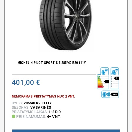
MICHELIN PILOT SPORT S 5 285/40 R20 111Y
B
401,00 €
D
75 DB
NEMOKAMAS PRISTATYMAS NUO 2 VNT.
DYDIS:
285/40 R20 111Y
SEZONAS:
VASARINĖS
PRISTATYMO LAIKAS:
1-2 D.D.
PRIEINAMUMAS:
4+ VNT.