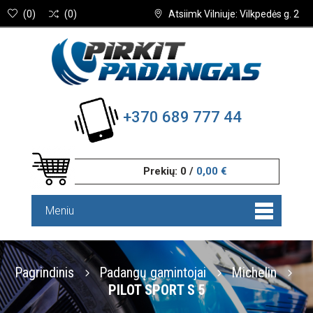
(
0
)
(
0
)
Atsiimk Vilniuje: Vilkpedės g. 2
+370 689 777 44
Prekių:
0
/
0,00 €
Meniu
Pagrindinis
Padangų gamintojai
Michelin
PILOT SPORT S 5