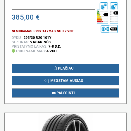
B
385,00 €
C
75 DB
NEMOKAMAS PRISTATYMAS NUO 2 VNT.
DYDIS:
295/30 R20 101Y
SEZONAS:
VASARINĖS
PRISTATYMO LAIKAS:
7-8 D.D.
PRIEINAMUMAS:
4 VNT.
PLAČIAU
Į MĖGSTAMIAUSIAS
PALYGINTI