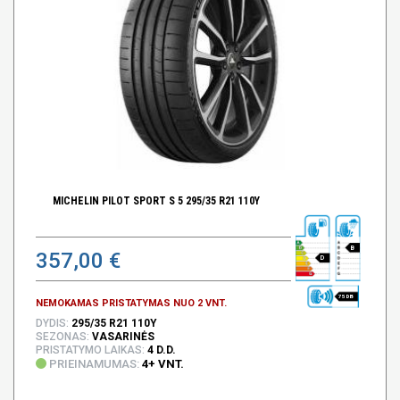
MICHELIN PILOT SPORT S 5 295/35 R21 110Y
B
357,00 €
D
75 DB
NEMOKAMAS PRISTATYMAS NUO 2 VNT.
DYDIS:
295/35 R21 110Y
SEZONAS:
VASARINĖS
PRISTATYMO LAIKAS:
4 D.D.
PRIEINAMUMAS:
4+ VNT.