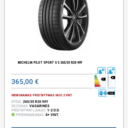
MICHELIN PILOT SPORT S 5 265/35 R20 99Y
B
365,00 €
C
73 DB
NEMOKAMAS PRISTATYMAS NUO 2 VNT.
DYDIS:
265/35 R20 99Y
SEZONAS:
VASARINĖS
PRISTATYMO LAIKAS:
1-2 D.D.
PRIEINAMUMAS:
4+ VNT.