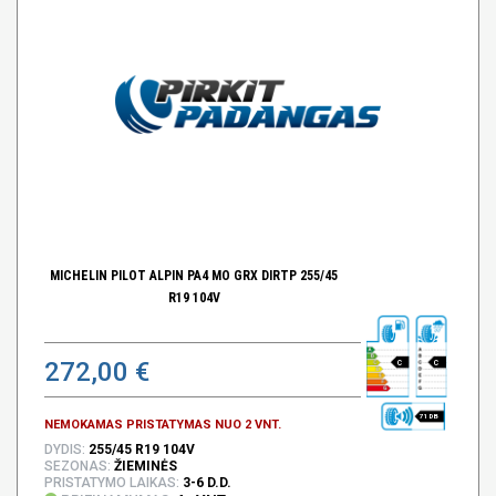
MICHELIN PILOT ALPIN PA4 MO GRX DIRTP 255/45
R19 104V
272,00 €
C
C
71 DB
NEMOKAMAS PRISTATYMAS NUO 2 VNT.
DYDIS:
255/45 R19 104V
SEZONAS:
ŽIEMINĖS
PRISTATYMO LAIKAS:
3-6 D.D.