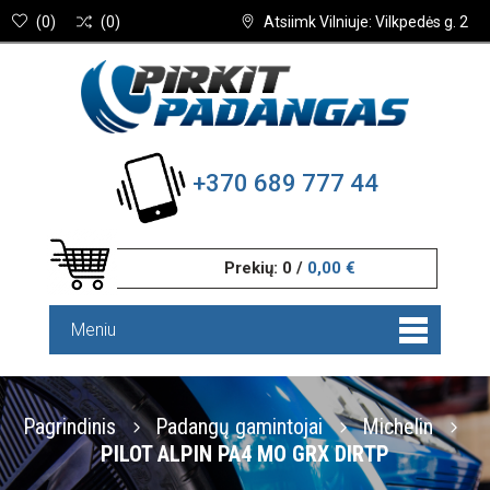
(
0
)
(
0
)
Atsiimk Vilniuje: Vilkpedės g. 2
+370 689 777 44
Prekių:
0
/
0,00 €
Meniu
Pagrindinis
Padangų gamintojai
Michelin
PILOT ALPIN PA4 MO GRX DIRTP