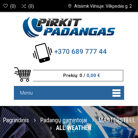
(
0
)
(
0
)
Atsiimk Vilniuje: Vilkpedės g. 2
+370 689 777 44
Prekių:
0
/
0,00 €
Meniu
Pagrindinis
Padangų gamintojai
MASTERSTEEL
ALL WEATHER