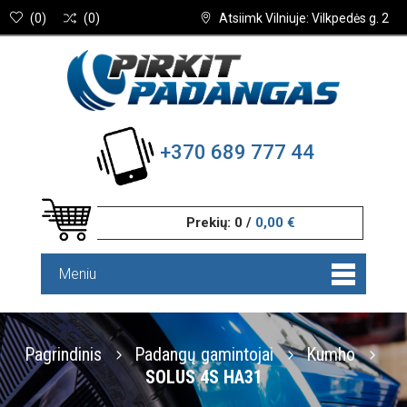
(
0
)
(
0
)
Atsiimk Vilniuje: Vilkpedės g. 2
+370 689 777 44
Prekių:
0
/
0,00 €
Meniu
Pagrindinis
Padangų gamintojai
Kumho
SOLUS 4S HA31