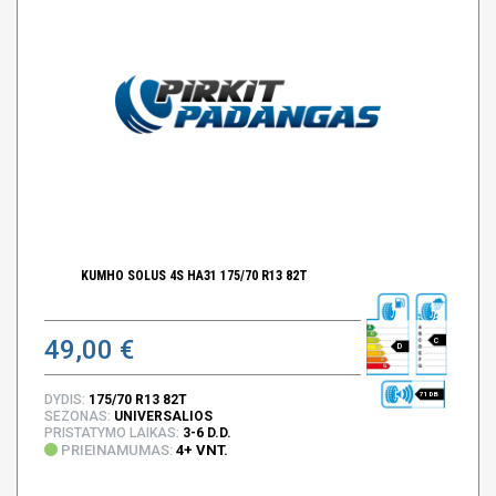
KUMHO SOLUS 4S HA31 175/70 R13 82T
49,00 €
C
D
71 DB
DYDIS:
175/70 R13 82T
SEZONAS:
UNIVERSALIOS
PRISTATYMO LAIKAS:
3-6 D.D.
PRIEINAMUMAS:
4+ VNT.