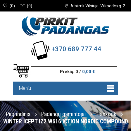
(
0
)
(
0
)
Atsiimk Vilniuje: Vilkpedės g. 2
+370 689 777 44
Prekių:
0
/
0,00 €
Meniu
Pagrindinis
Padangų gamintojai
Hankook
WINTER ICEPT IZ2 W616 ICTION NORDIC COMPOUND