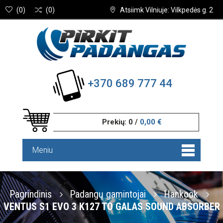
(
0
)
(
0
)
Atsiimk Vilniuje: Vilkpedės g. 2
+370 689 777 44
Prekių:
0
/
0,00 €
Meniu
Pagrindinis
Padangų gamintojai
Hankook
VENTUS S1 EVO 3 K127 TO GALAS SOUND ABSORBER